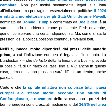
cambiare.
Non per motivi strettamente legati alla lotta
all’inflazione, ma per ragioni essenzialmente politiche:
il 202
è infatti anno elettorale per gli Stati Uniti. Jerome Powell,
nominato da
Donald Trump
e confermato da
Joe Biden,
è al
suo secondo quadriennio come presidente Fed: dovrebbe,
quindi, conservare una certa indipendenza. Ma, come si sa, le
pressioni della politica possono comunque rivelarsi forti.
Nell’Ue, invece, molto dipenderà dai prezzi delle materie
prime,
a cui l’inflazione europea è legata a filo doppio. La
Bundesbank – che
de facto
detta la linea della Bce – preved
la possibilità di un rialzo dei tassi fino al 4%: anche in questo
caso, prima dell’anno prossimo sarà difficile un rientro, anche
parziale.
Certo è che
la spirale inflattiva non colpisce tutti i paes
europei allo stesso modo: secondo uno studio di
Confartigianato, a novembre
dello scorso anno i prezzi dei
beni energetici sono cresciuti mediamente del
34,9% nell’are