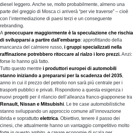
diesel leggero. Anche se, molto probabilmente, almeno una
parte del greggio di Mosca ci arriverà “per vie traverse” – cioè
con l’intermediazione di paesi terzi e un conseguente
rebranding.
A
preoccupare maggiormente è la speculazione che rischia
di svilupparsi a partire dall’embargo
: approfittando della
mancanza del calmiere russo,
i gruppi specializzati nella
raffinazione potrebbero ritoccare al rialzo i loro prezzi.
Anzi:
forse lo hanno già fatto.
Tutto questo mentre
i produttori europei di automobili
stanno iniziando a prepararsi per la scadenza del 2035
,
anno in cui il prezzo del petrolio non sarà più centrale per i
trasporti pubblici e privati. Rispondono a questa esigenza i
nuovi progetti per il rilancio dell’alleanza franco-giapponese tra
Renault, Nissan e Mitsubishi
. Le tre case automobilistiche
stanno sviluppando un approccio comune all’innovazione
ibrida e soprattutto
elettrica
. Obiettivo, tenere il passo dei
cinesi, che attualmente hanno un vantaggio competitivo molto
forte in questo ambito, e creare economie di scala per