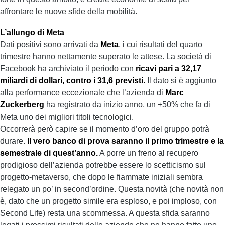
affrontare le nuove sfide della mobilità.
L’allungo di Meta
Dati positivi sono arrivati da
Meta
, i cui risultati del quarto
trimestre hanno nettamente superato le attese. La società di
Facebook ha archiviato il periodo con
ricavi pari a 32,17
miliardi di dollari, contro i 31,6 previsti.
Il dato si è aggiunto
alla performance eccezionale che l’azienda di
Marc
Zuckerberg
ha registrato da inizio anno, un +50% che fa di
Meta uno dei migliori titoli tecnologici.
Occorrerà però capire se il momento d’oro del gruppo potrà
durare.
Il vero banco di prova saranno il primo trimestre e la
semestrale di quest’anno.
A porre un freno al recupero
prodigioso dell’azienda potrebbe essere lo scetticismo sul
progetto-metaverso, che dopo le fiammate iniziali sembra
relegato un po’ in second’ordine. Questa novità (che novità non
è, dato che un progetto simile era esploso, e poi imploso, con
Second Life) resta una scommessa. A questa sfida saranno