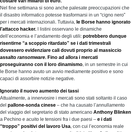
costare vari miliardi di euro.
Nel fine settimana si sono anche palesate preoccupazioni che
il disastro informatico potesse trasformarsi in un “cigno nero”
per i mercati internazionali. Tuttavia,
le Borse hanno ignorato
l’attacco hacker.
I listini osservano le dinamiche
dell’economia e l’andamento degli utili:
potrebbero dunque
risentirne “a scoppio ritardato” se i dati trimestrali
dovessero evidenziare cali dovuti proprio al massiccio
assalto
ransomware
. Fino ad allora i mercati
proseguiranno con il loro dinamismo
, in un semestre in cui
le Borse hanno avuto un avvio mediamente positivo e sono
capaci di assorbire notizie negative.
Ignorato il nuovo aumento dei tassi
Attualmente, a innervosire i mercati sono stati soltanto il caso
del
pallone-sonda cinese
– che ha causato l’annullamento
del viaggio del segretario di stato americano
Anthony Blinken
a Pechino e acuito le tensioni fra i due paesi –
e i dati
“troppo” positivi del lavoro Usa
, con cui l’economia reale