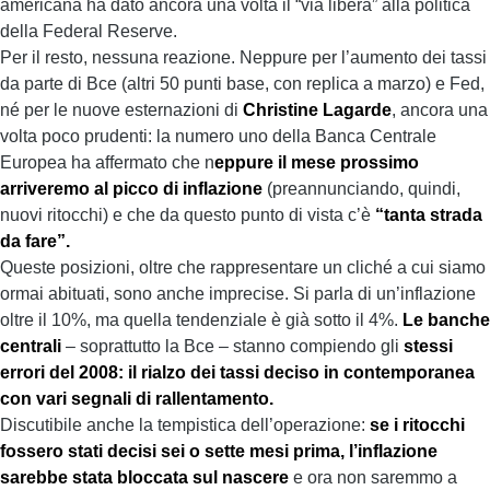
americana ha dato ancora una volta il “via libera” alla politica
della Federal Reserve.
Per il resto, nessuna reazione. Neppure per l’aumento dei tassi
da parte di Bce (altri 50 punti base, con replica a marzo) e Fed,
né per le nuove esternazioni di
Christine Lagarde
, ancora una
volta poco prudenti: la numero uno della Banca Centrale
Europea ha affermato che n
eppure il mese prossimo
arriveremo al picco di inflazione
(preannunciando, quindi,
nuovi ritocchi) e che da questo punto di vista c’è
“tanta strada
da fare”.
Queste posizioni, oltre che rappresentare un cliché a cui siamo
ormai abituati, sono anche imprecise. Si parla di un’inflazione
oltre il 10%, ma quella tendenziale è già sotto il 4%.
Le banche
centrali
– soprattutto la Bce – stanno compiendo gli
stessi
errori del 2008: il rialzo dei tassi deciso in contemporanea
con vari segnali di rallentamento.
Discutibile anche la tempistica dell’operazione:
se i ritocchi
fossero stati decisi sei o sette mesi prima, l’inflazione
sarebbe stata bloccata sul nascere
e ora non saremmo a