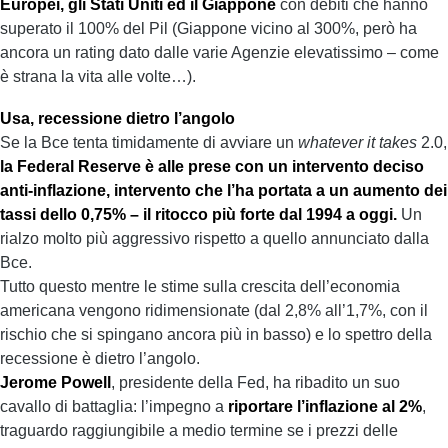
Europei, gli Stati Uniti ed il Giappone
con debiti che hanno
superato il 100% del Pil (Giappone vicino al 300%, però ha
ancora un rating dato dalle varie Agenzie elevatissimo – come
è strana la vita alle volte…).
Usa, recessione dietro l’angolo
Se la Bce tenta timidamente di avviare un
whatever it takes
2.0,
la Federal Reserve è alle prese con un intervento deciso
anti-inflazione, intervento che l’ha portata a un aumento dei
tassi dello 0,75% – il ritocco più forte dal 1994 a oggi.
Un
rialzo molto più aggressivo rispetto a quello annunciato dalla
Bce.
Tutto questo mentre le stime sulla crescita dell’economia
americana vengono ridimensionate (dal 2,8% all’1,7%, con il
rischio che si spingano ancora più in basso) e lo spettro della
recessione è dietro l’angolo.
Jerome Powell
, presidente della Fed, ha ribadito un suo
cavallo di battaglia: l’impegno a
riportare l’inflazione al 2%
,
traguardo raggiungibile a medio termine se i prezzi delle