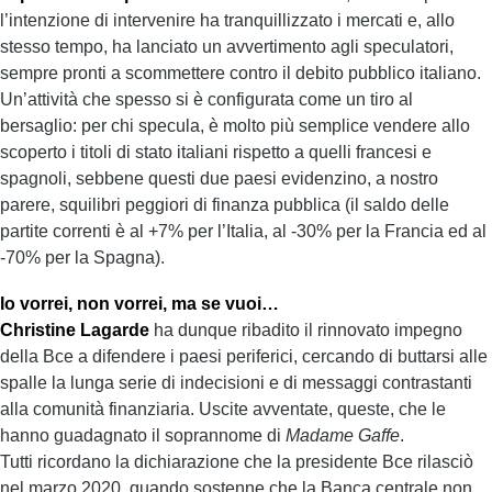
l’intenzione di intervenire ha tranquillizzato i mercati e, allo
stesso tempo, ha lanciato un avvertimento agli speculatori,
sempre pronti a scommettere contro il debito pubblico italiano.
Un’attività che spesso si è configurata come un tiro al
bersaglio: per chi specula, è molto più semplice vendere allo
scoperto i titoli di stato italiani rispetto a quelli francesi e
spagnoli, sebbene questi due paesi evidenzino, a nostro
parere, squilibri peggiori di finanza pubblica (il saldo delle
partite correnti è al +7% per l’Italia, al -30% per la Francia ed al
-70% per la Spagna).
Io vorrei, non vorrei, ma se vuoi…
Christine Lagarde
ha dunque ribadito il rinnovato impegno
della Bce a difendere i paesi periferici, cercando di buttarsi alle
spalle la lunga serie di indecisioni e di messaggi contrastanti
alla comunità finanziaria. Uscite avventate, queste, che le
hanno guadagnato il soprannome di
Madame Gaffe
.
Tutti ricordano la dichiarazione che la presidente Bce rilasciò
nel marzo 2020, quando sostenne che la Banca centrale non