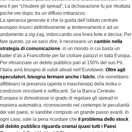
era lì per “chiudere gli spread”. La dichiarazione fu poi ritrattata
poche ore dopo, tra un diffuso imbarazzo.
La speranza generale è che la guida dell’istituto centrale
europeo rinunci definitivamente ai tentennamenti e ad un
andamento a zig-zag, imboccando una linea forte e decisa. Per
fare questo,
ça va sans dire
, è necessario un
cambio nella
strategia di comunicazione
, in un mondo in cui basta un
batter d’ali a Francoforte per far crollare palazzi in tutta Europa.
Per rifinanziare un debito pubblico pari al 150% del suo Pil,
l’Italia avrà bisogno di validi alleati nell’Eurotower.
Oltre agli
speculatori, bisogna fermare anche i falchi
, che vorrebbero
affibbiarci la presenza (aperta o mascherata) della troika o
condizioni vincolanti e soffocanti. Se la Banca Centrale
Europea si dimostrasse in grado di regolare gli spread in
maniera automatica, riconoscendo nel contempo le peculiarità
dei vari paesi, si sarebbe compiuto un grande passo avanti. In
ogni caso, vale la pena ricordare che
il problema dello stock
di debito pubblico riguarda oramai quasi tutti i Paesi