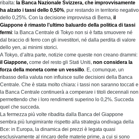
ribalta:
la Banca Nazionale Svizzera, che improvvisamente
ha alzato i tassi dello 0,50%
, pur restando in territorio negativo
dello 0,25%. Con la decisione improvvisa di Berna,
il
Giappone è rimasto l’ultimo baluardo della politica di tassi
fermi
: la Banca Centrale di Tokyo non si è fatta smuovere né
dal braccio di ferro con gli investitori, né dalla perdita di valore
dello yen, ai minimi storici.
A Tokyo, d’altra parte, notizie come queste non creano drammi:
il Giappone,
come del resto gli Stati Uniti,
non considera la
forza della moneta come un vessillo
. E, comunque, un
ribasso della valuta non influisce sulle decisioni della Banca
Centrale. Che è stata molto chiara: i tassi non saranno toccati e
la Banca Centrale continuerà a comperare i titoli decennali non
permettendo che i loro rendimenti superino lo 0,2%. Succeda
quel che succeda.
La fermezza più volte ribadita dalla Banca del Giappone
sembra più lungimirante rispetto alla strategia ondivaga della
Bce: in Europa, la dinamica dei prezzi è legata quasi
esclusivamente al rincaro delle materie prime, a cui si sono