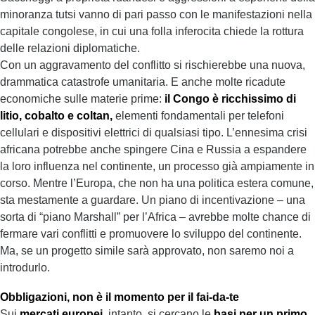
minoranza tutsi vanno di pari passo con le manifestazioni nella
capitale congolese, in cui una folla inferocita chiede la rottura
delle relazioni diplomatiche.
Con un aggravamento del conflitto si rischierebbe una nuova,
drammatica catastrofe umanitaria. E anche molte ricadute
economiche sulle materie prime:
il Congo è ricchissimo di
litio, cobalto e coltan,
elementi fondamentali per telefoni
cellulari e dispositivi elettrici di qualsiasi tipo. L’ennesima crisi
africana potrebbe anche spingere Cina e Russia a espandere
la loro influenza nel continente, un processo già ampiamente in
corso. Mentre l’Europa, che non ha una politica estera comune,
sta mestamente a guardare. Un piano di incentivazione – una
sorta di “piano Marshall” per l’Africa – avrebbe molte chance di
fermare vari conflitti e promuovere lo sviluppo del continente.
Ma, se un progetto simile sarà approvato, non saremo noi a
introdurlo.
Obbligazioni, non è il momento per il fai-da-te
Sui
mercati europei
, intanto, si cercano le
basi per un primo