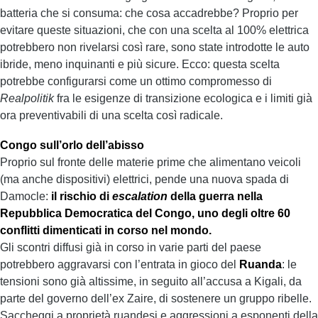
batteria che si consuma: che cosa accadrebbe? Proprio per
evitare queste situazioni, che con una scelta al 100% elettrica
potrebbero non rivelarsi così rare, sono state introdotte le auto
ibride, meno inquinanti e più sicure. Ecco: questa scelta
potrebbe configurarsi come un ottimo compromesso di
Realpolitik
fra le esigenze di transizione ecologica e i limiti già
ora preventivabili di una scelta così radicale.
Congo sull’orlo dell’abisso
Proprio sul fronte delle materie prime che alimentano veicoli
(ma anche dispositivi) elettrici, pende una nuova spada di
Damocle:
il rischio di
escalation
della guerra nella
Repubblica Democratica del Congo, uno degli oltre 60
conflitti dimenticati in corso nel mondo.
Gli scontri diffusi già in corso in varie parti del paese
potrebbero aggravarsi con l’entrata in gioco del
Ruanda
: le
tensioni sono già altissime, in seguito all’accusa a Kigali, da
parte del governo dell’ex Zaire, di sostenere un gruppo ribelle.
Saccheggi a proprietà ruandesi e aggressioni a esponenti della