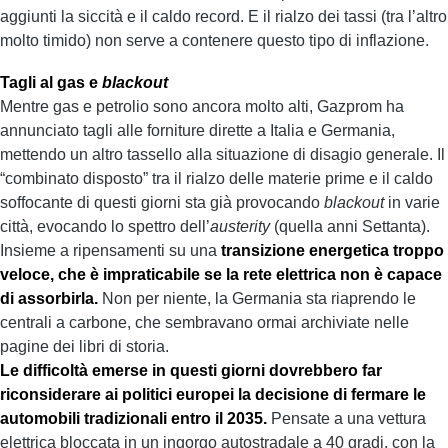
aggiunti la siccità e il caldo record. E il rialzo dei tassi (tra l’altro
molto timido) non serve a contenere questo tipo di inflazione.
Tagli al gas e
blackout
Mentre gas e petrolio sono ancora molto alti, Gazprom ha
annunciato tagli alle forniture dirette a Italia e Germania,
mettendo un altro tassello alla situazione di disagio generale. Il
“combinato disposto” tra il rialzo delle materie prime e il caldo
soffocante di questi giorni sta già provocando
blackout
in varie
città, evocando lo spettro dell’
austerity
(quella anni Settanta).
Insieme a ripensamenti su una
transizione energetica troppo
veloce, che è impraticabile se la rete elettrica non è capace
di assorbirla.
Non per niente, la Germania sta riaprendo le
centrali a carbone, che sembravano ormai archiviate nelle
pagine dei libri di storia.
Le difficoltà emerse in questi giorni dovrebbero far
riconsiderare ai politici europei la decisione di fermare le
automobili tradizionali entro il 2035.
Pensate a una vettura
elettrica bloccata in un ingorgo autostradale a 40 gradi, con la