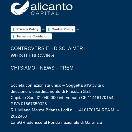
–
–
Privacy Policy
Cookie Policy
Termini e Condizioni
CONTROVERSIE
–
DISCLAIMER
–
WHISTLEBLOWING
CHI SIAMO
–
NEWS
–
PREMI
Società con azionista unico – Soggetta all’attività di
direzione e coordinamento di Finsolari S.r.l.
Capitale Soc. €1.040.000 int. Versato.CF 11416170154 –
P.IVA 01867650028
R.I. Milano Monza Brianza Lodi n. 11416170154 REA MI –
2022469
La SGR aderisce al Fondo nazionale di Garanzia