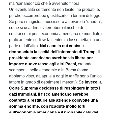
ma “sanando” ciò che è avvenuto finora.
Un’eventualità certamente non facile, né probabile,
perché occorrerebbe giustificarlo in termini di legge.
Se però i magistrati riuscissero a trovare la “quadra”,
come si usa dire, eviterebbero il rischio di
contraccolpi per l’economia americana (e mondiale)
praticamente certi se la sentenza fosse netta, da una
parte o dall’altra.
Nel caso in cui venisse
riconosciuta la liceità dell’intervento di Trump, il
presidente americano avrebbe via libera per
imporre nuove tasse agli altri Paesi,
creando
scompensi nelle economie e in Borsa (come
abbiamo visto, da aprile a oggi le tariffe sono l’unico
fattore in grado di deprimere i mercati). S
e invece la
Corte Suprema decidesse di respingere in toto i
dazi trumpiani, il fisco americano sarebbe
costretto a restituire alle aziende coinvolte una
somma enorme, con ricadute molto forti
sull’economia americana e il probabile calo del