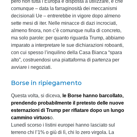
però non tutta l’Europa è disposta a utilizzare, e che
comunque – data la farraginosità dei meccanismi
decisionali Ue – entrerebbe in vigore dopo almeno
sette mesi di iter. Nelle minacce di dazi incrociati,
almeno finora, non c’è comunque nulla di concreto,
ma solo parole: per quanto riguarda Trump, abbiamo
imparato a interpretare le sue dichiarazioni roboanti,
con cui spesso l’inquilino della Casa Bianca “spara
alto”, costruendosi una piattaforma di partenza per
avviare i negoziati.
Borse in ripiegamento
Questa volta, si diceva,
le Borse hanno barcollato,
prendendo probabilmente il pretesto delle nuove
esternazioni di Trump per rifiatare dopo un lungo
cammino virtuos
o.
Lunedì scorso i listini europei hanno lasciato sul
terreno chi l’1% o giù di lì, chi lo zero virgola. La