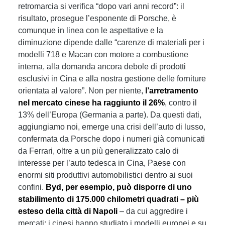
retromarcia si verifica “dopo vari anni record”: il
risultato, prosegue l’esponente di Porsche, è
comunque in linea con le aspettative e la
diminuzione dipende dalle “carenze di materiali per i
modelli 718 e Macan con motore a combustione
interna, alla domanda ancora debole di prodotti
esclusivi in Cina e alla nostra gestione delle forniture
orientata al valore”. Non per niente,
l’arretramento
nel mercato cinese ha raggiunto il 26%
, contro il
13% dell’Europa (Germania a parte). Da questi dati,
aggiungiamo noi, emerge una crisi dell’auto di lusso,
confermata da Porsche dopo i numeri già comunicati
da Ferrari, oltre a un più generalizzato calo di
interesse per l’auto tedesca in Cina, Paese con
enormi siti produttivi automobilistici dentro ai suoi
confini.
Byd, per esempio, può disporre di uno
stabilimento di 175.000 chilometri quadrati – più
esteso della città di Napoli
– da cui aggredire i
mercati: i cinesi hanno studiato i modelli europei e su