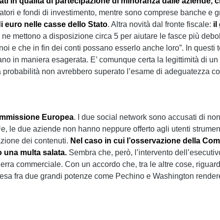
ati in qualità di partecipazione di minoranza dalle aziende
iatori e fondi di investimento, mentre sono comprese banche e g
i euro nelle casse dello Stato
. Altra novità dal fronte fiscale:
i
ce ne mettono a disposizione circa 5 per aiutare le fasce più debo
oi e che in fin dei conti possano esserlo anche loro”. In questi 
no in maniera esagerata. E’ comunque certa la legittimità di un 
utta probabilità non avrebbero superato l’esame di adeguatezza co
 Commissione Europea
. I due social network sono accusati di non
e, le due aziende non hanno neppure offerto agli utenti strumenti
azione dei contenuti.
Nel caso in cui l’osservazione della Co
 una multa salata.
Sembra che, però, l’intervento dell’esecutiv
erra commerciale. Con un accordo che, tra le altre cose, riguard
intesa fra due grandi potenze come Pechino e Washington render