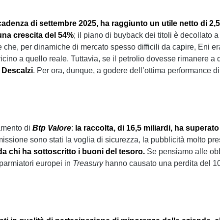
scadenza di settembre 2025, ha raggiunto un utile netto di 2,5
 una crescita del 54%
; il piano di buyback dei titoli è decollato 
he, per dinamiche di mercato spesso difficili da capire, Eni era 
cino a quello reale. Tuttavia, se il petrolio dovesse rimanere a qu
 Descalzi
. Per ora, dunque, a godere dell’ottima performance di 
amento di
Btp Valore
:
la raccolta, di 16,5 miliardi, ha superat
missione sono stati la voglia di sicurezza, la pubblicità molto p
da chi ha sottoscritto i buoni del tesoro.
Se pensiamo alle obb
isparmiatori europei in
Treasury
hanno causato una perdita del 10