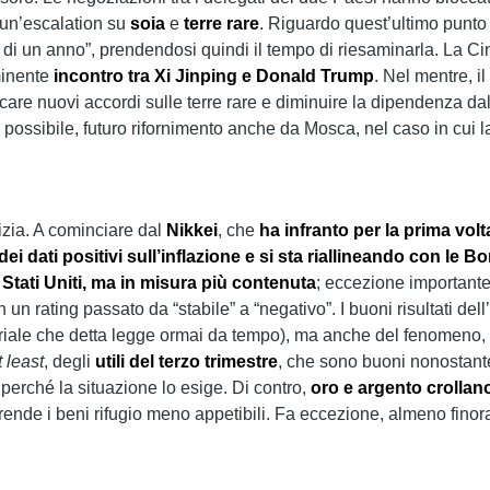
un’escalation su
soia
e
terre rare
. Riguardo quest’ultimo punto
di un anno”, prendendosi quindi il tempo di riesaminarla. La Ci
minente
incontro tra Xi Jinping e Donald Trump
. Nel mentre, i
care nuovi accordi sulle terre rare e diminuire la dipendenza da
n possibile, futuro rifornimento anche da Mosca, nel caso in cui l
izia. A cominciare dal
Nikkei
, che
ha infranto per la prima volt
ei dati positivi sull’inflazione e si sta riallineando con le 
Stati Uniti, ma in misura più contenuta
; eccezione importante,
on un rating passato da “stabile” a “negativo”. I buoni risultati 
riale che detta legge ormai da tempo), ma anche del fenomeno, g
t least
, degli
utili del terzo trimestre
, che sono buoni nonostante 
erché la situazione lo esige. Di contro,
oro e argento crollan
ende i beni rifugio meno appetibili. Fa eccezione, almeno finora, 