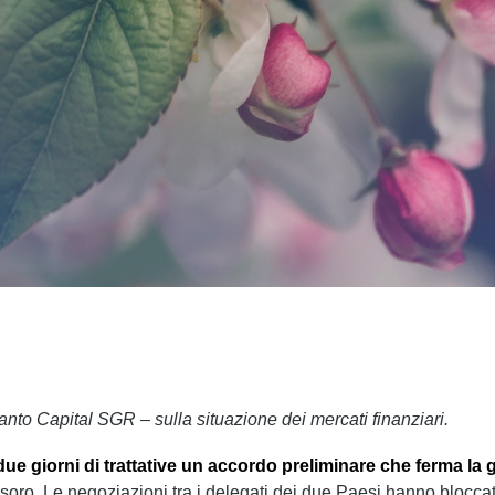
anto Capital SGR – sulla situazione dei mercati finanziari.
due giorni di trattative un accordo preliminare che ferma la
soro. Le negoziazioni tra i delegati dei due Paesi hanno blocca