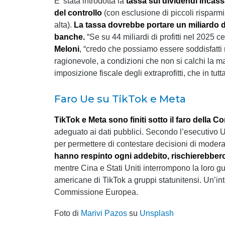
E’ stata introdotta la
tassa sui dividendi incass
del controllo
(con esclusione di piccoli risparm
alta).
La tassa dovrebbe portare un miliardo d
banche.
“Se su 44 miliardi di profitti nel 2025 
Meloni
, “credo che possiamo essere soddisfatti n
ragionevole, a condizioni che non si calchi la ma
imposizione fiscale degli extraprofitti, che in t
Faro Ue su TikTok e Meta
TikTok e Meta sono finiti sotto il faro della
adeguato ai dati pubblici. Secondo l’esecutivo U
per permettere di contestare decisioni di moder
hanno respinto ogni addebito, rischierebbero
mentre Cina e Stati Uniti interrompono la loro gu
americane di TikTok a gruppi statunitensi. Un’
Commissione Europea.
Foto di
Marivi Pazos
su
Unsplash