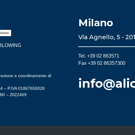
Milano
izioni
Via Agnello, 5 - 20
BLOWING
Tel. +39 02 863571
Fax +39 02 86357300
direzione e coordinamento di
info@ali
54 – P.IVA 01867650028
 MI – 2022469