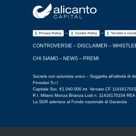
–
–
Privacy Policy
Cookie Policy
Termini e Cond
CONTROVERSIE
–
DISCLAIMER
–
WHISTLE
CHI SIAMO
–
NEWS
–
PREMI
Società con azionista unico – Soggetta all’attività di 
Finsolari S.r.l.
Capitale Soc. €1.040.000 int. Versato.CF 114161701
R.I. Milano Monza Brianza Lodi n. 11416170154 REA
La SGR aderisce al Fondo nazionale di Garanzia