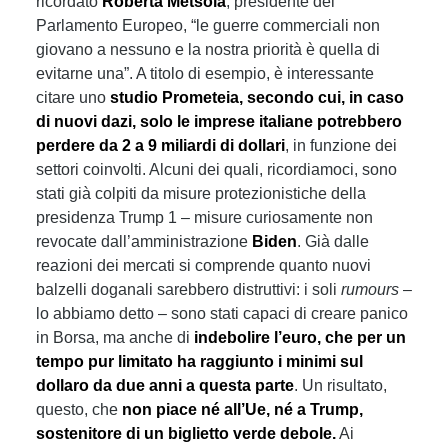
ricordato
Roberta Metsola
, presidente del
Parlamento Europeo, “le guerre commerciali non
giovano a nessuno e la nostra priorità è quella di
evitarne una”. A titolo di esempio, è interessante
citare uno
studio Prometeia, secondo cui, in caso
di nuovi dazi, solo le imprese italiane potrebbero
perdere da 2 a 9 miliardi di dollari
, in funzione dei
settori coinvolti. Alcuni dei quali, ricordiamoci, sono
stati già colpiti da misure protezionistiche della
presidenza Trump 1 – misure curiosamente non
revocate dall’amministrazione
Biden
. Già dalle
reazioni dei mercati si comprende quanto nuovi
balzelli doganali sarebbero distruttivi: i soli
rumours
–
lo abbiamo detto – sono stati capaci di creare panico
in Borsa, ma anche di
indebolire l’euro, che per un
tempo pur limitato ha raggiunto i minimi sul
dollaro da due anni a questa parte
. Un risultato,
questo, che
non piace né all’Ue, né a Trump,
sostenitore di un biglietto verde debole.
Ai