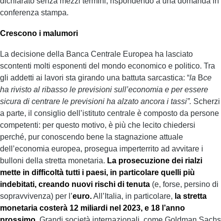
dichiarato senza mezzi termini, rispondendo a una domanda in
conferenza stampa.
Crescono i malumori
La decisione della Banca Centrale Europea ha lasciato
scontenti molti esponenti del mondo economico e politico. Tra
gli addetti ai lavori sta girando una battuta sarcastica: “
la
B
ce
ha rivisto al ribasso le previsioni sull’economia e per essere
sicura di centrare le previsioni ha alzato ancora i tassi”.
Scherzi
a parte, il consiglio dell’istituto centrale è composto da persone
competenti: per questo motivo, è più che lecito chiedersi
perché, pur conoscendo bene la stagnazione attuale
dell’economia europea, prosegua imperterrito ad avvitare i
bulloni della stretta monetaria.
L
a prosecuzione dei rialzi
mette in difficoltà tutti i paesi, in particolare quelli più
indebitati, creando nuovi rischi di tenuta
(e, forse, persino di
sopravvivenza) per l’
euro.
All’Italia, in particolare,
la stretta
monetaria costerà 12 miliardi nel 2023, e 18 l’anno
prossimo.
Grandi società internazionali, come Goldman Sachs