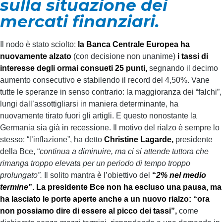
sulla situazione dei
mercati finanziari.
Il nodo è stato sciolto:
la Banca Centrale Europea ha
nuovamente alzato
(con decisione non unanime)
i tassi di
interesse degli ormai consueti 25 punti,
segnando il decimo
aumento consecutivo e stabilendo il record del 4,50%. Vane
tutte le speranze in senso contrario: la maggioranza dei “falchi”,
lungi dall’assottigliarsi in maniera determinante, ha
nuovamente tirato fuori gli artigli. E questo nonostante la
Germania sia già in recessione. Il motivo del rialzo è sempre lo
stesso: “l’inflazione”, ha detto
Christine Lagarde,
presidente
della Bce, “
continua a diminuire, ma ci si attende tuttora che
rimanga troppo elevata per un periodo di tempo troppo
prolungato”.
Il solito mantra è l’obiettivo del
“
2% nel medio
termine
”. La presidente Bce non ha escluso una pausa, ma
ha lasciato le porte aperte anche a un nuovo rialzo: “ora
non possiamo dire di essere al picco dei tassi”,
come