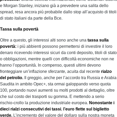
e Morgan Stanley, iniziano già a prevedere una salita dello
spread, resa ancora più probabile dallo stop all’acquisto di titoli
di stato italiani da parte della Bce.
Tassa sulla povertà
Oltre a questo, gli interessi alti sono anche una
tassa sulla
povertà:
i più abbienti possono permettersi di investire il loro
denaro ricevendo interessi sicuri da conti deposito, titoli di stato
o obbligazioni, mentre quelli con difficoltà economiche non ne
hanno l’opportunità. In compenso, questi ultimi devono
fronteggiare un’inflazione sferzante, acuita dal recente
rialzo
del petrolio.
Il greggio, anche per l’accordo tra Russia e Arabia
Saudita in ambito Opec+, sta ormai galoppando verso quota
100, portando nuovi aumenti su molti prodotti al dettaglio, oltre
che sul costo dei trasporti su gomma. E mettendo a serio
rischio-crollo la produzione industriale europea.
Nonostante i
dieci rialzi consecutivi dei tassi
,
l’euro flette sul biglietto
verde.
L’incremento del valore del dollaro sulla nostra moneta