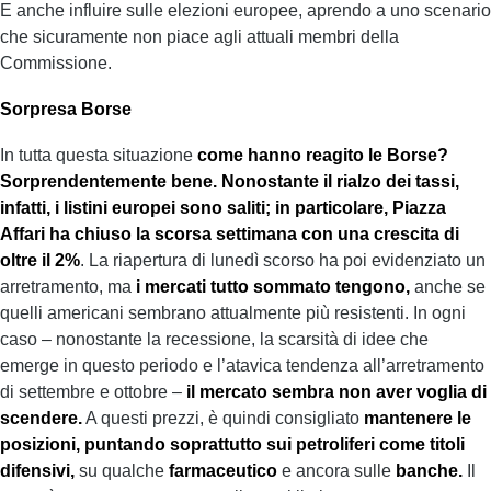
E anche influire sulle elezioni europee, aprendo a uno scenario
che sicuramente non piace agli attuali membri della
Commissione.
Sorpresa Borse
In tutta questa situazione
come hanno reagito le Borse?
Sorprendentemente bene. Nonostante il rialzo dei tassi,
infatti, i listini europei sono saliti; in particolare, Piazza
Affari ha chiuso la scorsa settimana con una crescita di
oltre il 2%
. La riapertura di lunedì scorso ha poi evidenziato un
arretramento, ma
i mercati tutto sommato tengono,
anche se
quelli americani sembrano attualmente più resistenti. In ogni
caso – nonostante la recessione, la scarsità di idee che
emerge in questo periodo e l’atavica tendenza all’arretramento
di settembre e ottobre –
il mercato sembra non aver voglia di
scendere.
A questi prezzi, è quindi consigliato
mantenere le
posizioni, puntando soprattutto sui petroliferi come titoli
difensivi,
su qualche
farmaceutico
e ancora sulle
banche.
Il