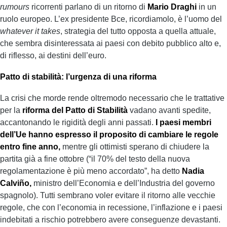
rumours
ricorrenti parlano di un ritorno di
Mario Draghi
in un
ruolo europeo. L’ex presidente Bce, ricordiamolo, è l’uomo del
whatever it takes
, strategia del tutto opposta a quella attuale,
che sembra disinteressata ai paesi con debito pubblico alto e,
di riflesso, ai destini dell’euro.
Patto di stabilità: l’urgenza di una riforma
La crisi che morde rende oltremodo necessario che le trattative
per la
riforma del Patto di Stabilità
vadano avanti spedite,
accantonando le rigidità degli anni passati.
I paesi membri
dell’Ue hanno espresso il proposito di cambiare le regole
entro fine anno,
mentre gli ottimisti sperano di chiudere la
partita già a fine ottobre (“il 70% del testo della nuova
regolamentazione è più meno accordato”, ha detto
Nadia
Calviño,
ministro dell’Economia e dell’Industria del governo
spagnolo). Tutti sembrano voler evitare il ritorno alle vecchie
regole, che con l’economia in recessione, l’inflazione e i paesi
indebitati a rischio potrebbero avere conseguenze devastanti.