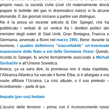
proprio naso, la società civile (cioè chi materialmente dovrà
pagare le bollette del gas in drammatico rialzo) si fa alcune
domande. E dai giornali iniziano a partire vari distinguo.
Ne è la prova un recente articolo di Der Spiegel, che ha
pubblicato i verbali di un vertice fra i direttori politici dei
ministeri degli esteri di Stati Uniti, Gran Bretagna, Francia e
Germania, avvenuto a Bonn nel
marzo 1991.
Bene: durante l
riunione,
i quattro definirono “inaccettabile” un’eventuale
espansione della Nato a est della Germania Ovest.
Questo,
ricorda lo Spiegel, fu anche formalmente assicurato a
Michail
Gorbačëv
e all’Unione Sovietica.
Invece, ça va sans dire, la promessa non è stata rispettata,
l’Alleanza Atlantica ha varcato il fiume Elba, si è allargata e ora
vuole affiliare l’Ucraina. La crisi attuale, o il suo pretesto –
ricordiamolo – parte di qui.
Impatto (per ora) limitato
L’acuirsi delle tensioni – prima con il riconoscimento russo