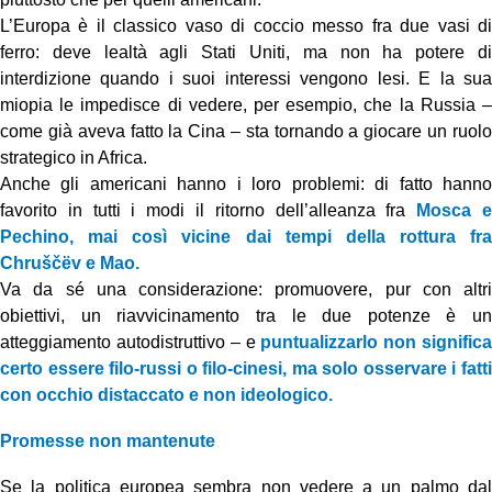
L’Europa è il classico vaso di coccio messo fra due vasi di
ferro: deve lealtà agli Stati Uniti, ma non ha potere di
interdizione quando i suoi interessi vengono lesi. E la sua
miopia le impedisce di vedere, per esempio, che la Russia –
come già aveva fatto la Cina – sta tornando a giocare un ruolo
strategico in Africa.
Anche gli americani hanno i loro problemi: di fatto hanno
favorito in tutti i modi il ritorno dell’alleanza fra
Mosca 
Pechino, mai così vicine dai tempi della rottura fra
Chruščëv e Mao.
Va da sé una considerazione: promuovere, pur con altri
obiettivi, un riavvicinamento tra le due potenze è un
atteggiamento autodistruttivo – e
puntualizzarlo non signific
certo essere filo-russi o filo-cinesi, ma solo osservare i fatti
con occhio distaccato e non ideologico.
Promesse non mantenute
Se la politica europea sembra non vedere a un palmo dal