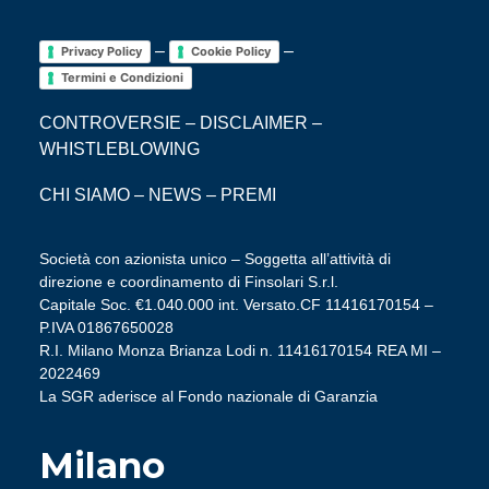
–
–
Privacy Policy
Cookie Policy
Termini e Condizioni
CONTROVERSIE
–
DISCLAIMER
–
WHISTLEBLOWING
CHI SIAMO
–
NEWS
–
PREMI
Società con azionista unico – Soggetta all’attività di
direzione e coordinamento di Finsolari S.r.l.
Capitale Soc. €1.040.000 int. Versato.CF 11416170154 –
P.IVA 01867650028
R.I. Milano Monza Brianza Lodi n. 11416170154 REA MI –
2022469
La SGR aderisce al Fondo nazionale di Garanzia
Milano