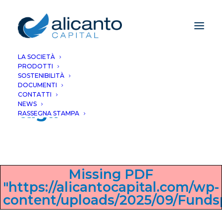
LA SOCIETÀ
PRODOTTI
Federal Reserve, la
SOSTENIBILITÀ
DOCUMENTI
cauta ripresa dei
CONTATTI
NEWS
tagli
RASSEGNA STAMPA
Missing PDF
"https://alicantocapital.com/wp-
content/uploads/2025/09/Funds