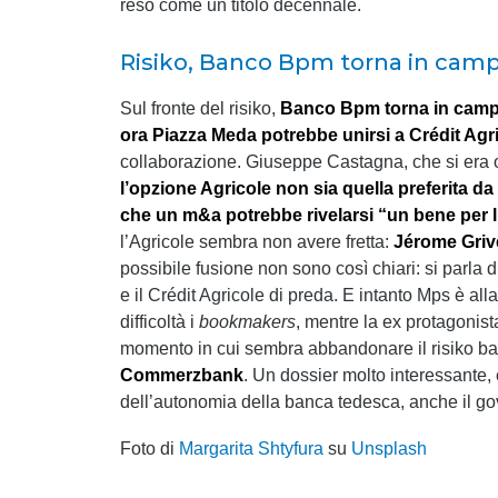
reso come un titolo decennale.
Risiko, Banco Bpm torna in cam
Sul fronte del risiko,
Banco Bpm torna in campo,
ora Piazza Meda potrebbe unirsi a Crédit Agri
collaborazione. Giuseppe Castagna, che si era 
l’opzione Agricole non sia quella preferita d
che un m&a potrebbe rivelarsi “un bene per l
l’Agricole sembra non avere fretta:
Jérome Griv
possibile fusione non sono così chiari: si parl
e il Crédit Agricole di preda. E intanto Mps è al
difficoltà i
bookmakers
, mentre la ex protagonist
momento in cui sembra abbandonare il risiko ban
Commerzbank
. Un dossier molto interessante, 
dell’autonomia della banca tedesca, anche il go
Foto di
Margarita Shtyfura
su
Unsplash