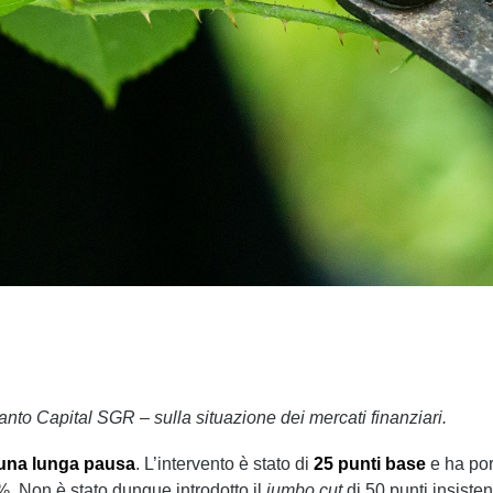
anto Capital SGR – sulla situazione dei mercati finanziari.
o una lunga pausa
. L’intervento è stato di
25 punti base
e ha por
25%. Non è stato dunque introdotto il
jumbo cut
di 50 punti insist