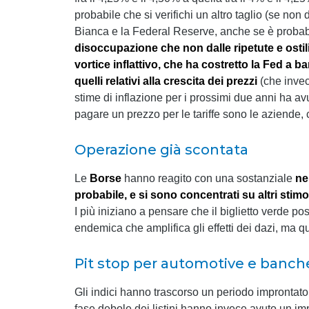
probabile che si verifichi un altro taglio (se n
Bianca e la Federal Reserve, anche se è probabi
disoccupazione che non dalle ripetute e ostil
vortice inflattivo, che ha costretto la Fed a ba
quelli relativi alla crescita dei prezzi
(che inve
stime di inflazione per i prossimi due anni ha a
pagare un prezzo per le tariffe sono le aziende, c
Operazione già scontata
Le
Borse
hanno reagito con una sostanziale
ne
probabile, e si sono concentrati su altri stimol
I più iniziano a pensare che il biglietto verde p
endemica che amplifica gli effetti dei dazi, ma q
Pit stop per automotive e banch
Gli indici hanno trascorso un periodo improntato
fase debole dei listini hanno invece avuto un im