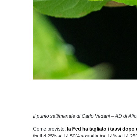
Il punto settimanale di Carlo Vedani – AD di Alic
Come previsto,
la Fed ha tagliato i tassi dop
fra il 4,25% e il 4,50% a quella tra il 4% e il 4,