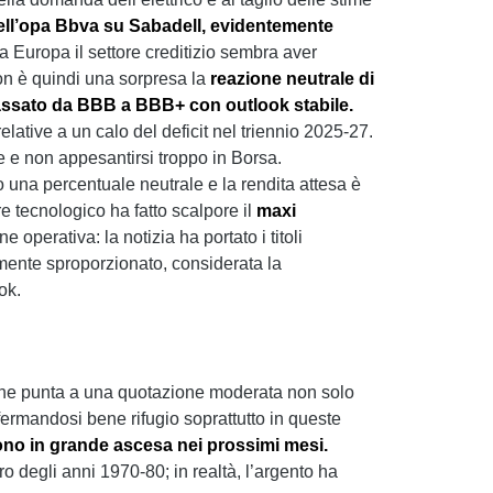
ell’opa Bbva su Sabadell,
evidentemente
a Europa il settore creditizio sembra aver
on è quindi una sorpresa la
reazione neutrale di
a, passato da BBB a BBB+ con outlook stabile.
lative a un calo del deficit nel triennio 2025-27.
re e non appesantirsi troppo in Borsa.
to una percentuale neutrale e la rendita attesa è
e tecnologico ha fatto scalpore il
maxi
 operativa: la notizia ha portato i titoli
amente sproporzionato, considerata la
ok.
p, che punta a una quotazione moderata non solo
fermandosi bene rifugio soprattutto in queste
edono in grande ascesa nei prossimi mesi.
ro degli anni 1970-80; in realtà, l’argento ha