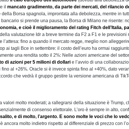
e il
mancato gradimento, da parte dei mercati, del rilancio d
della Borsa spagnola, improntata alla debolezza, mentre in tutt
o bancario si prende una pausa, la Borsa di Milano ne risente: n
 economia, e cioè il miglioramento del rating Fitch dell’Itali
lla valutazione Idr a breve termine da F2 a F1 e le previsioni re
re l’attesa: fino a quando il mercato regge, meglio non alleggeri
top ai tagli Bce in settembre: il costo dell’euro ha ormai raggiun
mente una rendita sotto il 2%: Nelle azioni americane del settor
 di azioni per 5 milioni di dollari
e l’avvio di una collaborazione
 fino al +26%. Oracle si è invece spinta fino al +40%, dato ver
accordo che vedrà il gruppo gestire la versione americana di TikT
e a valori molto moderati; a rallegrarsi della situazione è Trum
senzialmente di consenso elettorale. L’oro è sempre in alto, con
 salito, e di molto, l’argento. E sono molte le voci che lo v
 è ancora molto indietro rispetto al differenziale di prezzo con l’o