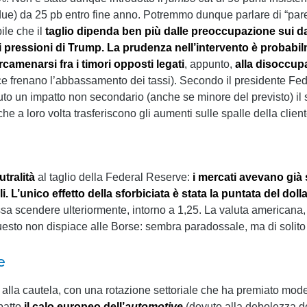
on due) da 25 pb entro fine anno. Potremmo dunque parlare di “par
le che il
taglio dipenda ben più dalle preoccupazione sui dati
i pressioni di Trump.
La prudenza nell’intervento è probabi
rcamenarsi fra i timori opposti legati
, appunto,
alla disoccup
ce frenano l’abbassamento dei tassi). Secondo il presidente Fe
vuto un impatto non secondario (anche se minore del previsto) il 
he a loro volta trasferiscono gli aumenti sulle spalle della client
utralità
al taglio della Federal Reserve:
i mercati avevano già 
i. L’unico effetto della sforbiciata è stata la puntata del doll
ossa scendere ulteriormente, intorno a 1,25. La valuta americana,
uesto non dispiace alle Borse: sembra paradossale, ma di solito i
e
 alla cautela, con una rotazione settoriale che ha premiato mode
patto
il calo europeo dell’
automotive
(dovuto alla debolezza del