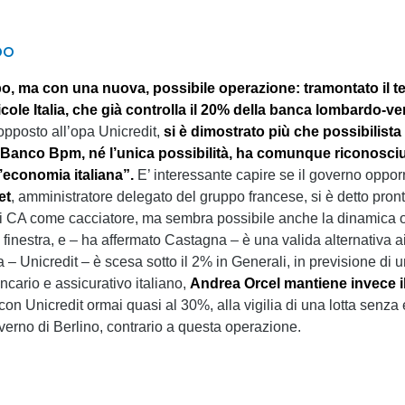
po
 ma con una nuova, possibile operazione: tramontato il tent
cole Italia, che già controlla il 20% della banca lombardo-v
opposto all’opa Unicredit,
si è dimostrato più che possibilista
a Banco Bpm, né l’unica possibilità, ha comunque riconosciut
’economia italiana”.
E’ interessante capire se il governo opporr
et
, amministratore delegato del gruppo francese, si è detto pront
a di CA come cacciatore, ma sembra possibile anche la dinamica
la finestra, e – ha affermato Castagna – è una valida alternativa 
a – Unicredit – è scesa sotto il 2% in Generali, in previsione di 
cario e assicurativo italiano,
Andrea Orcel mantiene invece il 
con Unicredit ormai quasi al 30%, alla vigilia di una lotta senza e
verno di Berlino, contrario a questa operazione.