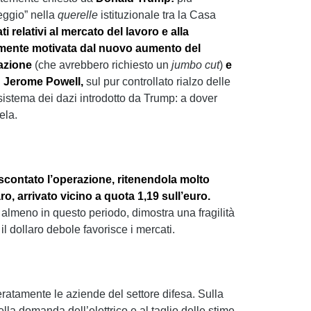
eggio” nella
querelle
istituzionale tra la Casa
 relativi al mercato del lavoro e alla
lmente motivata dal nuovo aumento del
azione
(che avrebbero richiesto un
jumbo cut
)
e
d
Jerome Powell,
sul pur controllato rialzo delle
sistema dei dazi introdotto da Trump: a dover
ela.
scontato l’operazione, ritenendola molto
aro, arrivato vicino a quota 1,19 sull’euro.
 almeno in questo periodo, dimostra una fragilità
l dollaro debole favorisce i mercati.
ratamente le aziende del settore difesa. Sulla
la domanda dell’elettrico e al taglio delle stime