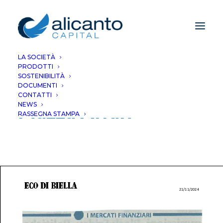
LA SOCIETÀ
PRODOTTI
Il collocamento di
SOSTENIBILITÀ
DOCUMENTI
Mps piace molto a
CONTATTI
NEWS
Piazza Affari
RASSEGNA STAMPA