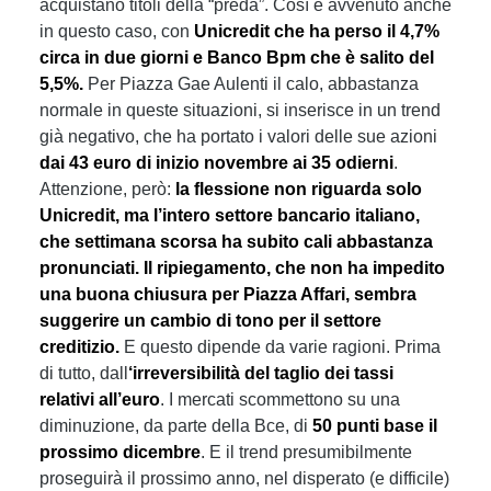
acquistano titoli della “preda”. Così è avvenuto anche
in questo caso, con
Unicredit che ha perso il 4,7%
circa in due giorni e Banco Bpm che è salito del
5,5%.
Per Piazza Gae Aulenti il calo, abbastanza
normale in queste situazioni, si inserisce in un trend
già negativo, che ha portato i valori delle sue azioni
dai 43 euro di inizio novembre ai 35 odierni
.
Attenzione, però:
la flessione non riguarda solo
Unicredit, ma l’intero settore bancario italiano,
che settimana scorsa ha subito cali abbastanza
pronunciati. Il ripiegamento, che non ha impedito
una buona chiusura per Piazza Affari, sembra
suggerire un cambio di tono per il settore
creditizio.
E questo dipende da varie ragioni. Prima
di tutto, dall
‘irreversibilità del taglio dei tassi
relativi all’euro
. I mercati scommettono su una
diminuzione, da parte della Bce, di
50 punti base il
prossimo dicembre
. E il trend presumibilmente
proseguirà il prossimo anno, nel disperato (e difficile)