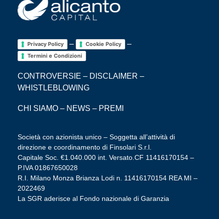
–
–
Privacy Policy
Cookie Policy
Termini e Condizioni
CONTROVERSIE
–
DISCLAIMER
–
WHISTLEBLOWING
CHI SIAMO
–
NEWS
–
PREMI
Società con azionista unico – Soggetta all’attività di
direzione e coordinamento di Finsolari S.r.l.
Capitale Soc. €1.040.000 int. Versato.CF 11416170154 –
P.IVA 01867650028
R.I. Milano Monza Brianza Lodi n. 11416170154 REA MI –
2022469
La SGR aderisce al Fondo nazionale di Garanzia