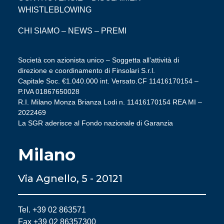
WHISTLEBLOWING
CHI SIAMO
–
NEWS
–
PREMI
Società con azionista unico – Soggetta all’attività di
direzione e coordinamento di Finsolari S.r.l.
Capitale Soc. €1.040.000 int. Versato.CF 11416170154 –
P.IVA 01867650028
R.I. Milano Monza Brianza Lodi n. 11416170154 REA MI –
2022469
La SGR aderisce al Fondo nazionale di Garanzia
Milano
Via Agnello, 5 - 20121
Tel. +39 02 863571
Fax +39 02 86357300