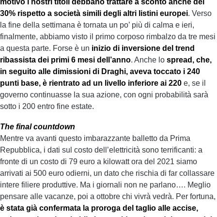
motivo i nostri titoli debbano trattare a sconto anche del
30% rispetto a società simili degli altri listini europei
. Verso
la fine della settimana è tornata un po’ più di calma e ieri,
finalmente, abbiamo visto il primo corposo rimbalzo da tre mesi
a questa parte. Forse è un
inizio di inversione del trend
ribassista dei primi 6 mesi dell’anno
. Anche lo
spread, che,
in seguito alle dimissioni di Draghi, aveva toccato i 240
punti base, è rientrato ad un livello inferiore ai 220
e, se il
governo continuasse la sua azione, con ogni probabilità sarà
sotto i 200 entro fine estate.
The final countdown
Mentre va avanti questo imbarazzante balletto da Prima
Repubblica, i dati sul costo dell’elettricità sono terrificanti: a
fronte di un costo di 79 euro a kilowatt ora del 2021 siamo
arrivati ai 500 euro odierni, un dato che rischia di far collassare
intere filiere produttive. Ma i giornali non ne parlano…. Meglio
pensare alle vacanze, poi a ottobre chi vivrà vedrà. Per fortuna,
è stata già confermata la proroga del taglio alle accise,