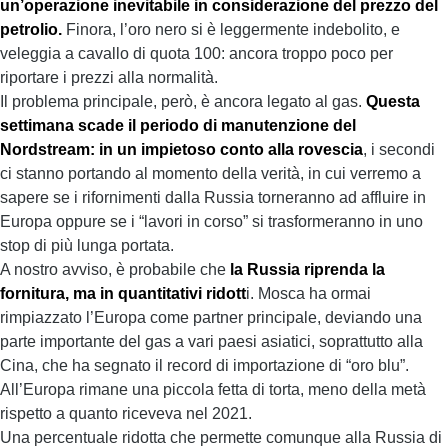
un’operazione inevitabile in considerazione del prezzo del
petrolio.
Finora, l’oro nero si è leggermente indebolito, e
veleggia a cavallo di quota 100: ancora troppo poco per
riportare i prezzi alla normalità.
Il problema principale, però, è ancora legato al gas.
Questa
settimana scade il periodo di manutenzione del
Nordstream: in un impietoso conto alla rovescia
, i secondi
ci stanno portando al momento della verità, in cui verremo a
sapere se i rifornimenti dalla Russia torneranno ad affluire in
Europa oppure se i “lavori in corso” si trasformeranno in uno
stop di più lunga portata.
A nostro avviso, è probabile che
la Russia riprenda la
fornitura, ma in quantitativi ridott
i. Mosca ha ormai
rimpiazzato l’Europa come partner principale, deviando una
parte importante del gas a vari paesi asiatici, soprattutto alla
Cina, che ha segnato il record di importazione di “oro blu”.
All’Europa rimane una piccola fetta di torta, meno della metà
rispetto a quanto riceveva nel 2021.
Una percentuale ridotta che permette comunque alla Russia di