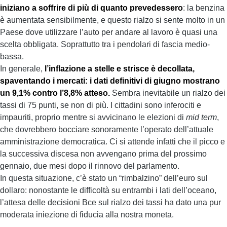
iniziano a soffrire di più di quanto prevedessero
: la benzina
è aumentata sensibilmente, e questo rialzo si sente molto in un
Paese dove utilizzare l’auto per andare al lavoro è quasi una
scelta obbligata. Soprattutto tra i pendolari di fascia medio-
bassa.
In generale,
l’inflazione a stelle e strisce è decollata,
spaventando i mercati: i dati definitivi di giugno mostrano
un 9,1% contro l’8,8% atteso.
Sembra inevitabile un rialzo dei
tassi di 75 punti, se non di più. I cittadini sono inferociti e
impauriti, proprio mentre si avvicinano le elezioni di
mid term
,
che dovrebbero bocciare sonoramente l’operato dell’attuale
amministrazione democratica. Ci si attende infatti che il picco e
la successiva discesa non avvengano prima del prossimo
gennaio, due mesi dopo il rinnovo del parlamento.
In questa situazione, c’è stato un “rimbalzino” dell’euro sul
dollaro: nonostante le difficoltà su entrambi i lati dell’oceano,
l’attesa delle decisioni Bce sul rialzo dei tassi ha dato una pur
moderata iniezione di fiducia alla nostra moneta.