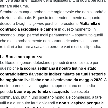
arriverà alla fine naturale della legislatura. E si dovrà per forza
tornare alle urne.
Sembra comunque probabile e ragionevole che non si andrà a
elezioni anticipate. E questo indipendentemente da quanto
deciderà Draghi.
In primis
perché il presidente
Mattarella è
contrario a sciogliere le camere
in questo momento; in
secondo luogo, perché molti parlamentari – soprattutto quelli
che molto probabilmente non saranno riconfermati – sono
refrattari a tornare a casa e a perdere vari mesi di stipendio.
La Borsa non apprezza
Le Borse in genere detestano i periodi di incertezza: è per
questo che
la scorsa settimana il nostro listino è stato
contraddistinto da vendite indiscriminate su tutti i settori e
ha raggiunto livelli che non si vedevano da maggio 2020.
A
nostro parere, i livelli raggiunti rappresentano nel medio
periodo
buone opportunità di acquisto
. Le società
continuano, pur in uno scenario mondiale complesso, a fare
utili e a distribuire lauti dividendi e
non si capisce per quale