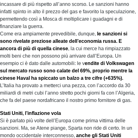
incassare di più rispetto all’anno scorso. Le sanzioni hanno
infatti spinto in alto il prezzo del gas e favorito la speculazione,
permettendo così a Mosca di moltiplicare i guadagni e di
finanziare la guerra.
Come era ampiamente prevedibile, dunque,
le sanzioni si
sono rivelate preziose alleate dell’economia russa. E
ancora di più di quella cinese
, la cui merce ha rimpiazzato
molti beni che non possono più arrivare dall’Europa. Un
esempio ci è dato dalle automobili: le v
endite di Volkswagen
sul mercato russo sono calate del 69%, proprio mentre la
cinese Haval ha spiccato un balzo a tre cifre (+635%).
L’Italia ha provato a metterci una pezza, con l’accordo da 30
miliardi di metri cubi l’anno stretto pochi giorni fa con l’Algeria,
che fa del paese nordafricano il nostro primo fornitore di gas.
Stati Uniti, l’inflazione vola
Si è parlato più volte dell’Europa come prima vittima delle
sanzioni. Ma, se Atene piange, Sparta non ride di certo. In un
mondo occidentale interconnesso,
anche gli Stati Uniti