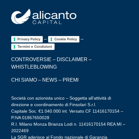
–
–
Privacy Policy
Cookie Policy
Termini e Condizioni
CONTROVERSIE
–
DISCLAIMER
–
WHISTLEBLOWING
CHI SIAMO
–
NEWS
–
PREMI
Società con azionista unico – Soggetta all’attività di
direzione e coordinamento di Finsolari S.r.l.
Capitale Soc. €1.040.000 int. Versato.CF 11416170154 –
P.IVA 01867650028
R.I. Milano Monza Brianza Lodi n. 11416170154 REA MI –
2022469
La SGR aderisce al Fondo nazionale di Garanzia