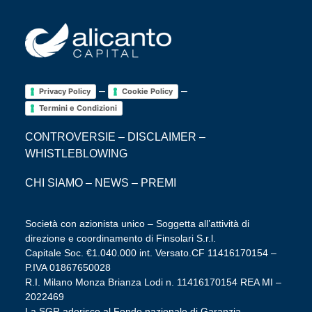
–
–
Privacy Policy
Cookie Policy
Termini e Condizioni
CONTROVERSIE
–
DISCLAIMER
–
WHISTLEBLOWING
CHI SIAMO
–
NEWS
–
PREMI
Società con azionista unico – Soggetta all’attività di
direzione e coordinamento di Finsolari S.r.l.
Capitale Soc. €1.040.000 int. Versato.CF 11416170154 –
P.IVA 01867650028
R.I. Milano Monza Brianza Lodi n. 11416170154 REA MI –
2022469
La SGR aderisce al Fondo nazionale di Garanzia