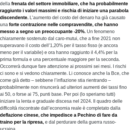
della
frenata del settore immobiliare, che ha probabilmente
raggiunto i valori massimi e rischia di iniziare una parabola
discendente.
L’aumento del costo del denaro ha già causato
una
forte contrazione nelle compravendite, che hanno
messo a segno un preoccupante -20%.
Un fenomeno
chiaramente sostenuto dal caro-mutui, che a fine 2021 non
superavano il costo dell’1,20% per il tasso fisso (e ancora
meno per il variabile) e ora hanno raggiunto il 4,4% per la
prima formula e una percentuale maggiore per la seconda.
Occorrerà dunque fare attenzione ai prossimi sei mesi. I rischi
ci sono e si vedono chiaramente. Li conosce anche la Bce, che
come già detto – sebbene l’inflazione stia rientrando –
probabilmente non rinuncerà ad ulteriori aumenti dei tassi fino
ai 50, o forse ai 75, punti base. Per poi (lo speriamo tutti)
iniziare la lenta e graduale discesa nel 2024. Il quadro delle
difficoltà riscontrate dall’economia reale è completato dalla
deflazione cinese, che impedisce a Pechino di fare da
traino per la ripresa,
e dal perdurare della guerra russo-
ucraina.