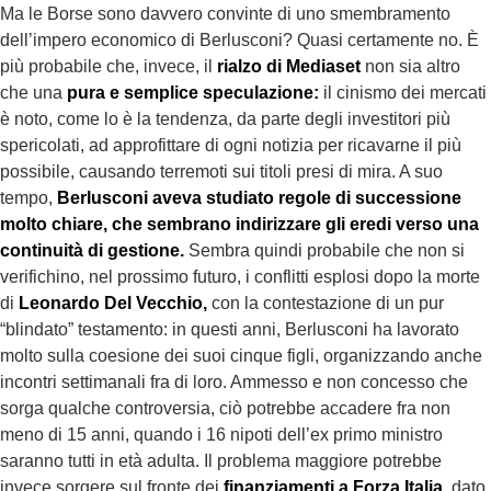
Ma le Borse sono davvero convinte di uno smembramento
dell’impero economico di Berlusconi? Quasi certamente no. È
più probabile che, invece, il
rialzo di Mediaset
non sia altro
che una
pura e semplice speculazione:
il cinismo dei mercati
è noto, come lo è la tendenza, da parte degli investitori più
spericolati, ad approfittare di ogni notizia per ricavarne il più
possibile, causando terremoti sui titoli presi di mira. A suo
tempo,
Berlusconi aveva studiato regole di successione
molto chiare, che sembrano indirizzare gli eredi verso una
continuità di gestione.
Sembra quindi probabile che non si
verifichino, nel prossimo futuro, i conflitti esplosi dopo la morte
di
Leonardo Del Vecchio,
con la contestazione di un pur
“blindato” testamento: in questi anni, Berlusconi ha lavorato
molto sulla coesione dei suoi cinque figli, organizzando anche
incontri settimanali fra di loro. Ammesso e non concesso che
sorga qualche controversia, ciò potrebbe accadere fra non
meno di 15 anni, quando i 16 nipoti dell’ex primo ministro
saranno tutti in età adulta. Il problema maggiore potrebbe
invece sorgere sul fronte dei
finanziamenti a Forza Italia,
dato