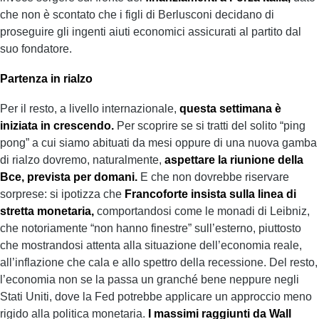
che non è scontato che i figli di Berlusconi decidano di
proseguire gli ingenti aiuti economici assicurati al partito dal
suo fondatore.
Partenza in rialzo
Per il resto, a livello internazionale,
questa s
ettimana è
iniziata in crescendo.
Per scoprire se si tratti del solito “ping
pong” a cui siamo abituati da mesi oppure di una nuova gamba
di rialzo dovremo, naturalmente,
aspettare la riunione della
Bce, prevista per domani.
E che non dovrebbe riservare
sorprese: si ipotizza che
Francoforte insista sulla linea di
stretta monetaria,
comportandosi come le monadi di Leibniz,
che notoriamente “non hanno finestre” sull’esterno, piuttosto
che mostrandosi attenta alla situazione dell’economia reale,
all’inflazione che cala e allo spettro della recessione. Del resto,
l’economia non se la passa un granché bene neppure negli
Stati Uniti, dove la Fed potrebbe applicare un approccio meno
rigido alla politica monetaria.
I massimi raggiunti da
Wall