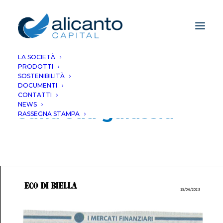
LA SOCIETÀ
PRODOTTI
Dopo Berlusconi,
SOSTENIBILITÀ
DOCUMENTI
impatti e terremoto
CONTATTI
NEWS
sulla sua galassia
RASSEGNA STAMPA