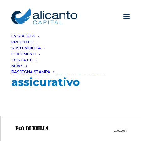
LA SOCIETÀ
PRODOTTI
Prosegue la
SOSTENIBILITÀ
DOCUMENTI
rotazione: ora
CONTATTI
NEWS
sorride il settore
RASSEGNA STAMPA
assicurativo