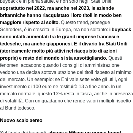
buyback è in piena salute, e non solo negli Stati Uniti:
soprattutto nel 2022, ma anche nel 2023, le aziende
britanniche hanno riacquistato i loro titoli in modo ben
maggiore rispetto al solito.
Questo trend, prosegue
Schroders, è in crescita in Europa, ma non soltanto:
i buyback
sono infatti aumentati tra le grandi imprese francesi e
tedesche, ma anche giapponesi. E il divario tra Stati Uniti
(storicamente molto più attivi nel riacquisto di azioni
proprie) e resto del mondo si sta assottigliando.
Questi
fenomeni accadono quando i consigli di amministrazione
vedono una decisa sottovalutazione dei titoli rispetto al minimo
del mercato. Un esempio: se Eni vale sette volte gli utili, ogni
investimento di 100 euro ne restituirà 13 a fine anno. In un
mercato normale, questo 13% resta in tasca, anche in presenza
di volatilità. Con un guadagno che rende valori multipli rispetto
al Bund tedesco.
N
uovo scalo aereo
Sul fronte dei trasporti,
sbarca a Milano un nuovo brand