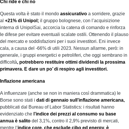
Chi ride e chi no
Questa volta è stato il mondo
assicurativo
a sorridere, grazie
al
+21% di Unipol;
il gruppo bolognese, con l’acquisizione
interna di UnipolSai, accorcia la catena di comando e rinforza
le difese per evitare eventuali scalate ostili. Ottenendo il plauso
del mercato e soddisfazioni per i suoi investitori. Eni invece
cala, a causa del -66% di utili 2023. Nessun allarme, però: in
generale, i gruppi energetici e petroliferi, che oggi sembrano in
difficoltà
, potrebbero restituire ottimi dividendi la prossima
primavera. E dare un po’ di respiro agli investitori.
Inflazione americana
A influenzare (anche se non in maniera così drammatica) le
Borse sono stati i
dati di gennaio sull’inflazione americana,
pubblicati dal Bureau of Labor Statistics: i risultati hanno
evidenziato che
l’indice dei prezzi al consumo su base
annua è salito
del 3,1%, contro il 2,9% previsto di mercati,
mentre l’
indice core, che esclude cibo ed energy, è