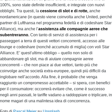
100%, sono state definite insufficienti, e integrate con nuovi
obblighi. Tra questi, la
cessione di slot e di rotte,
anche
nordamericane (in questo viene coinvolta anche United, perché
partner di Lufthansa nel programma fedeltà e di codeshare Star
Alliance), ma anche l’
assistenza alle compagnie aeree che
subentreranno.
Con tanto di servizi di assistenza per i
passeggeri a terra di questi vettori concorrenti, accesso alle
lounge e codeshare (nonché accumulo di miglia) con voli Star
Alliance. E’ quest’ultimo obbligo – quello non solo di
abbandonare gli slot, ma di aiutare compagnie aeree
concorrenti – che non piace ai due vettori, tanto più che
coinvolge anche società extra-europee, quindi più difficili da
inglobare nell’accordo. Alla fine, è probabile che venga
raggiunto un compromesso accettabile – si spera, con benefici
per il consumatore: occorrerà evitare che, come è successo
negli anni passati, le tariffe vadano a raddoppiare o triplicare, in
nome magari di una malintesa idea di concorrenza.
Foto di
Pascal Meier
su
Unsplash