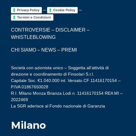
–
–
Privacy Policy
Cookie Policy
Termini e Condizioni
CONTROVERSIE
–
DISCLAIMER
–
WHISTLEBLOWING
CHI SIAMO
–
NEWS
–
PREMI
Società con azionista unico – Soggetta all’attività di
direzione e coordinamento di Finsolari S.r.l.
Capitale Soc. €1.040.000 int. Versato.CF 11416170154 –
P.IVA 01867650028
R.I. Milano Monza Brianza Lodi n. 11416170154 REA MI –
2022469
La SGR aderisce al Fondo nazionale di Garanzia
Milano