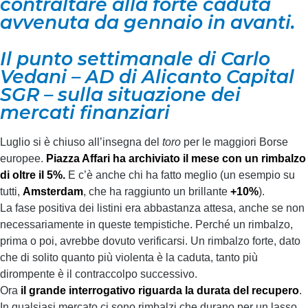
contraltare alla forte caduta
avvenuta da gennaio in avanti.
Il punto settimanale di Carlo
Vedani – AD di Alicanto Capital
SGR – sulla situazione dei
mercati finanziari
Luglio si è chiuso all’insegna del
toro
per le maggiori Borse
europee.
Piazza Affari ha archiviato il mese con un rimbalzo
di oltre il 5%.
E c’è anche chi ha fatto meglio (un esempio su
tutti,
Amsterdam
, che ha raggiunto un brillante
+10%
).
La fase positiva dei listini era abbastanza attesa, anche se non
necessariamente in queste tempistiche. Perché un rimbalzo,
prima o poi, avrebbe dovuto verificarsi. Un rimbalzo forte, dato
che di solito quanto più violenta è la caduta, tanto più
dirompente è il contraccolpo successivo.
Ora
il grande interrogativo riguarda la durata del recupero
.
In qualsiasi mercato ci sono rimbalzi che durano per un lasso