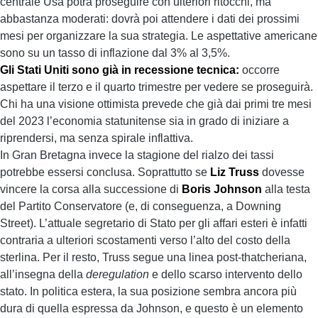
centrale Usa potrà proseguire con ulteriori ritocchi, ma
abbastanza moderati: dovrà poi attendere i dati dei prossimi
mesi per organizzare la sua strategia. Le aspettative americane
sono su un tasso di inflazione dal 3% al 3,5%.
Gli Stati Uniti sono già in recessione tecnica:
occorre
aspettare il terzo e il quarto trimestre per vedere se proseguirà.
Chi ha una visione ottimista prevede che già dai primi tre mesi
del 2023 l’economia statunitense sia in grado di iniziare a
riprendersi, ma senza spirale inflattiva.
In Gran Bretagna invece la stagione del rialzo dei tassi
potrebbe essersi conclusa. Soprattutto se
Liz Truss
dovesse
vincere la corsa alla successione di
Boris Johnson
alla testa
del Partito Conservatore (e, di conseguenza, a Downing
Street). L’attuale segretario di Stato per gli affari esteri è infatti
contraria a ulteriori scostamenti verso l’alto del costo della
sterlina. Per il resto, Truss segue una linea post-thatcheriana,
all’insegna della
deregulation
e dello scarso intervento dello
stato. In politica estera, la sua posizione sembra ancora più
dura di quella espressa da Johnson, e questo è un elemento