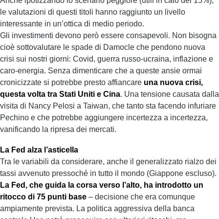
Anche ipotizzando lo scenario peggiore (utili in calo del 15%),
le valutazioni di questi titoli hanno raggiunto un livello
interessante in un’ottica di medio periodo.
Gli investimenti devono però essere consapevoli. Non bisogna
cioè sottovalutare le spade di Damocle che pendono nuova
crisi sui nostri giorni: Covid, guerra russo-ucraina, inflazione e
caro-energia. Senza dimenticare che a queste ansie ormai
cronicizzate si potrebbe presto affiancare
una nuova crisi,
questa volta tra Stati Uniti e Cina
. Una tensione causata dalla
visita di Nancy Pelosi a Taiwan, che tanto sta facendo infuriare
Pechino e che potrebbe aggiungere incertezza a incertezza,
vanificando la ripresa dei mercati.
La Fed alza l’asticella
Tra le variabili da considerare, anche il generalizzato rialzo dei
tassi avvenuto pressoché in tutto il mondo (Giappone escluso).
La Fed, che guida la corsa verso l’alto, ha introdotto un
ritocco di 75 punti
base
– decisione che era comunque
ampiamente prevista. La politica aggressiva della banca