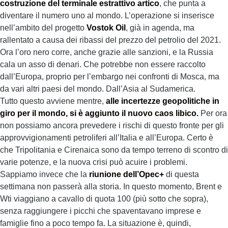
costruzione del terminale estrattivo artico
, che punta a
diventare il numero uno al mondo. L’operazione si inserisce
nell’ambito del progetto
Vostok Oil
, già in agenda, ma
rallentato a causa dei ribassi del prezzo del petrolio del 2021.
Ora l’oro nero corre, anche grazie alle sanzioni, e la Russia
cala un asso di denari. Che potrebbe non essere raccolto
dall’Europa, proprio per l’embargo nei confronti di Mosca, ma
da vari altri paesi del mondo. Dall’Asia al Sudamerica.
Tutto questo avviene mentre,
alle incertezze geopolitiche in
giro per il mondo, si è aggiunto il nuovo caos libico.
Per ora
non possiamo ancora prevedere i rischi di questo fronte per gli
approvvigionamenti petroliferi all’Italia e all’Europa. Certo è
che Tripolitania e Cirenaica sono da tempo terreno di scontro di
varie potenze, e la nuova crisi può acuire i problemi.
Sappiamo invece che la
riunione dell’Opec+
di questa
settimana non passerà alla storia. In questo momento, Brent e
Wti viaggiano a cavallo di quota 100 (più sotto che sopra),
senza raggiungere i picchi che spaventavano imprese e
famiglie fino a poco tempo fa. La situazione è, quindi,