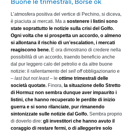
Buone le trimestrali, Borse ok
L’atmosfera positiva del vertice di Pechino, si diceva,
è piaciuta ai mercati. Ma a
sostenere i listini sono
state soprattutto le notizie sulla crisi del Golfo.
Ogni volta che si prospetta un accordo, o almeno
si allontana il rischio di un’escalation, i mercati
reagiscono bene.
E ora dimostrano di credere nella
possibilità di un accordo, traendo beneficio anche
dal pur leggero calo del petrolio e da altre buone
notizie: il rallentamento del
sell off
obbligazionario e
–
last but not least
– le
ottime trimestrali delle
società quotate.
Finora,
la situazione dello Stretto
di Hormuz non sembra dunque aver impaurito i
listini, che hanno recuperato le perdite di inizio
guerra e si sono rilanciate, pur rimanendo
sintonizzate sulle notizie dal Golfo.
Sembra proprio
di doverlo dire:
gli investitori che hanno avuto il
coraggio di restare fermi, o di alleggerire solo