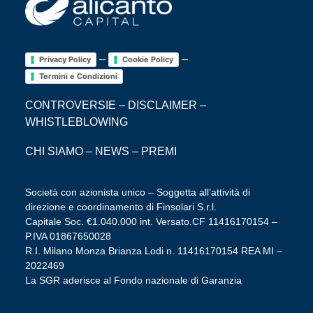
–
–
Privacy Policy
Cookie Policy
Termini e Condizioni
CONTROVERSIE
–
DISCLAIMER
–
WHISTLEBLOWING
CHI SIAMO
–
NEWS
–
PREMI
Società con azionista unico – Soggetta all’attività di
direzione e coordinamento di Finsolari S.r.l.
Capitale Soc. €1.040.000 int. Versato.CF 11416170154 –
P.IVA 01867650028
R.I. Milano Monza Brianza Lodi n. 11416170154 REA MI –
2022469
La SGR aderisce al Fondo nazionale di Garanzia