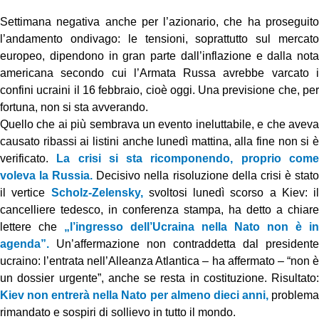
Settimana negativa anche per l’azionario, che ha proseguito
l’andamento ondivago: le tensioni, soprattutto sul mercato
europeo, dipendono in gran parte dall’inflazione e dalla nota
americana secondo cui l’Armata Russa avrebbe varcato i
confini ucraini il 16 febbraio, cioè oggi. Una previsione che, per
fortuna, non si sta avverando.
Quello che ai più sembrava un evento ineluttabile, e che aveva
causato ribassi ai listini anche lunedì mattina, alla fine non si è
verificato.
La crisi si sta ricomponendo, proprio com
voleva la Russia.
Decisivo nella risoluzione della crisi è stat
il vertice
Scholz-Zelensky,
svoltosi lunedì scorso a Kiev: il
cancelliere tedesco, in conferenza stampa, ha detto a chiare
lettere che
„l’ingresso dell’Ucraina nella Nato non è in
agenda”.
Un’affermazione non contraddetta dal presidente
ucraino: l’entrata nell’Alleanza Atlantica – ha affermato – “non è
un dossier urgente”, anche se resta in costituzione. Risultato:
Kiev non entrerà nella Nato per almeno dieci anni,
problem
rimandato e sospiri di sollievo in tutto il mondo.