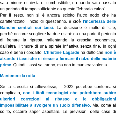
sarà minore richiesta di combustibile, e quando sarà passato
un periodo di tempo sufficiente da questo “febbraio caldo”.
Per il resto, non si è ancora sciolto l’altro nodo che ha
caratterizzato l’inizio di quest’anno, e cioè
l’incertezza dell
Banche centrali sui tassi.
La decisione è molto difficile,
perché occorre scegliere fra due rischi: da una parte il pericolo
di frenare la ripresa, rallentando la crescita economica,
dall’altra il timore di una spirale inflattiva senza fine. In ogni
caso è bene ricordarlo:
Christine Lagarde
ha detto che
non 
alzando i tassi che si riesce a fermare il rialzo delle materie
prime.
Quindi i tassi saliranno, ma non in maniera violenta.
Mantenere la rotta
Se la crescita si affievolisse, il 2022 potrebbe confermarsi
complicato,
con i titoli tecnologici che potrebbero subir
ulteriori correzioni al ribasso e le obbligazioni
impossibilitate a svolgere un ruolo difensivo.
Ma, come al
solito, occorre saper aspettare. Le previsioni delle case di