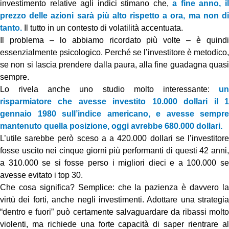
investimento relative agli indici stimano che,
a fine anno, i
prezzo delle azioni sarà più alto rispetto a ora, ma non di
tanto.
Il tutto in un contesto di volatilità accentuata.
Il problema – lo abbiamo ricordato più volte – è quindi
essenzialmente psicologico. Perché se l’investitore è metodico,
se non si lascia prendere dalla paura, alla fine guadagna quasi
sempre.
Lo rivela anche uno studio molto interessante:
u
risparmiatore che avesse investito 10.000 dollari il 1
gennaio 1980 sull’indice americano, e avesse sempre
mantenuto quella posizione, oggi avrebbe 680.000 dollari.
L’utile sarebbe però sceso a a 420.000 dollari se l’investitore
fosse uscito nei cinque giorni più performanti di questi 42 anni,
a 310.000 se si fosse perso i migliori dieci e a 100.000 se
avesse evitato i top 30.
Che cosa significa? Semplice: che la pazienza è davvero la
virtù dei forti, anche negli investimenti. Adottare una strategia
“dentro e fuori” può certamente salvaguardare da ribassi molto
violenti, ma richiede una forte capacità di saper rientrare al