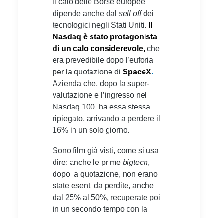
Il calo delle Borse europee
dipende anche dal
sell off
dei
tecnologici negli Stati Uniti.
Il
Nasdaq è stato protagonista
di un calo considerevole,
che
era prevedibile dopo l’euforia
per la quotazione di
SpaceX
.
Azienda che, dopo la super-
valutazione e l’ingresso nel
Nasdaq 100, ha essa stessa
ripiegato, arrivando a perdere il
16% in un solo giorno.
Sono film già visti, come si usa
dire: anche le prime
bigtech
,
dopo la quotazione, non erano
state esenti da perdite, anche
dal 25% al 50%, recuperate poi
in un secondo tempo con la