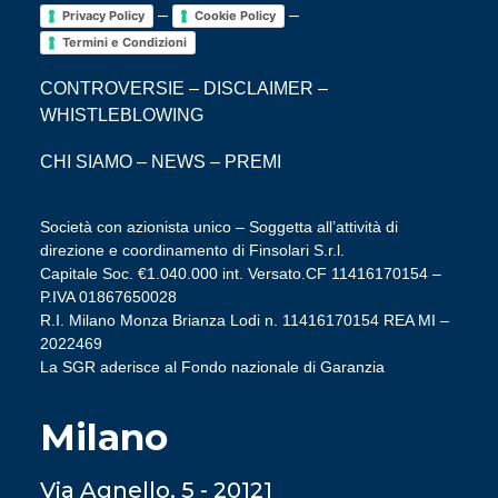
–
–
Privacy Policy
Cookie Policy
Termini e Condizioni
CONTROVERSIE
–
DISCLAIMER
–
WHISTLEBLOWING
CHI SIAMO
–
NEWS
–
PREMI
Società con azionista unico – Soggetta all’attività di
direzione e coordinamento di Finsolari S.r.l.
Capitale Soc. €1.040.000 int. Versato.CF 11416170154 –
P.IVA 01867650028
R.I. Milano Monza Brianza Lodi n. 11416170154 REA MI –
2022469
La SGR aderisce al Fondo nazionale di Garanzia
Milano
Via Agnello, 5 - 20121