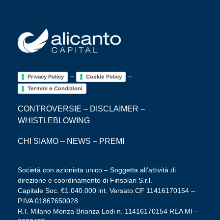
–
–
Privacy Policy
Cookie Policy
Termini e Condizioni
CONTROVERSIE
–
DISCLAIMER
–
WHISTLEBLOWING
CHI SIAMO
–
NEWS
–
PREMI
Società con azionista unico – Soggetta all’attività di
direzione e coordinamento di Finsolari S.r.l.
Capitale Soc. €1.040.000 int. Versato.CF 11416170154 –
P.IVA 01867650028
R.I. Milano Monza Brianza Lodi n. 11416170154 REA MI –