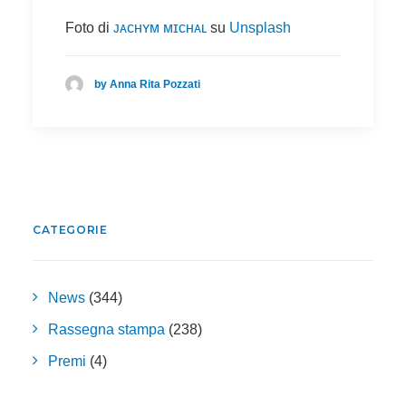
Foto di
ᴊᴀᴄʜʏᴍ ᴍɪᴄʜᴀʟ
su
Unsplash
by Anna Rita Pozzati
CATEGORIE
News
(344)
Rassegna stampa
(238)
Premi
(4)