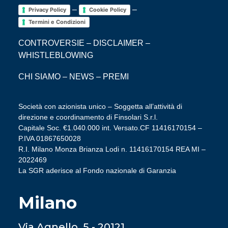
–
–
Privacy Policy
Cookie Policy
Termini e Condizioni
CONTROVERSIE
–
DISCLAIMER
–
WHISTLEBLOWING
CHI SIAMO
–
NEWS
–
PREMI
Società con azionista unico – Soggetta all’attività di
direzione e coordinamento di Finsolari S.r.l.
Capitale Soc. €1.040.000 int. Versato.CF 11416170154 –
P.IVA 01867650028
R.I. Milano Monza Brianza Lodi n. 11416170154 REA MI –
2022469
La SGR aderisce al Fondo nazionale di Garanzia
Milano
Via Agnello, 5 - 20121