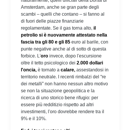
naturalmente, quelli ufficiali della Borsa di
Amsterdam, anche se gran parte degli
scambi – quelli che contano – si fanno al
di fuori delle piazze finanziarie
regolamentate. Se il gas torna alto,
il
petrolio si è nuovamente attestato nella
fascia tra gli 80 e gli 85
euro al barile, con
punte negative anche al di sotto di questa
forbice. L'
oro
invece, dopo l'escursione
oltre il tetto psicologico dei
2.000 dollari
l'oncia,
è tornato a
calare,
assestandosi in
territorio neutrale. I recenti rimbalzi del “re
dei metalli” non hanno nessun altro motivo
se non la situazione geopolitica e la
ricerca di uno storico bene rifugio: per
essere più redditizio rispetto ad altri
investimenti, l'oro dovrebbe rendere tra il
9% e il 10%.