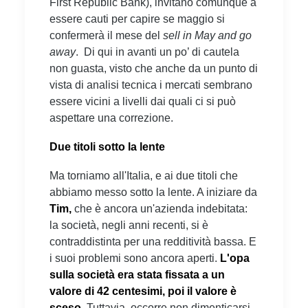
First Republic Bank), invitano comunque a
essere cauti per capire se maggio si
confermerà il mese del
sell in May and go
away
. Di qui in avanti un po’ di cautela
non guasta, visto che anche da un punto di
vista di analisi tecnica i mercati sembrano
essere vicini a livelli dai quali ci si può
aspettare una correzione.
Due titoli sotto la lente
Ma torniamo all'Italia, e ai due titoli che
abbiamo messo sotto la lente. A iniziare da
Tim,
che è ancora un'azienda indebitata:
la società, negli anni recenti, si è
contraddistinta per una redditività bassa. E
i suoi problemi sono ancora aperti.
L'opa
sulla società era stata fissata a un
valore di 42 centesimi, poi il valore è
sceso.
Tuttavia, occorre non dimenticarsi