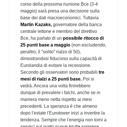
corso della prossima riunione Bce (3-4
maggio) sarà presa una decisione sulla
base dei dati macroeconomici. Tuttavia
Martin Kazaks,
governatore della banca
centrale lettone e membro del direttivo
Bce, ha parlato di un
possibile ritocco di
25 punti base a maggio
(non escludendo,
peraltro, il “solito” rialzo di 50),
dimostrandosi fiducioso sulla capacità di
Eurolandia di evitare la recessione.
Secondo gli osservatori sono probabili
tre
mesi di rialzi a 25 punti base.
Poi si
vedrà. Ancora una volta finirebbero
dunque di prevalere i falchi, anche se in
maniera meno netta rispetto ai mesi
precedenti. La speranza è che almeno
dopo l'estate l'Eurotower inizi a invertire la
tendenza. Sempre che l'energia non torni a
servirci sul piatto nuove brutte sorprese.