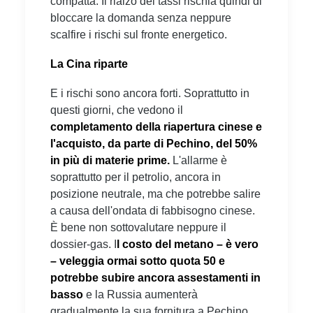
compatta. Il rialzo dei tassi rischia quindi di
bloccare la domanda senza neppure
scalfire i rischi sul fronte energetico.
La Cina riparte
E i rischi sono ancora forti. Soprattutto in
questi giorni, che vedono il
completamento della riapertura cinese e
l'acquisto, da parte di Pechino, del 50%
in più di materie prime.
L'allarme è
soprattutto per il petrolio, ancora in
posizione neutrale, ma che potrebbe salire
a causa dell'ondata di fabbisogno cinese.
È bene non sottovalutare neppure il
dossier-gas. I
l costo del metano – è vero
– veleggia ormai sotto quota 50 e
potrebbe subire ancora assestamenti in
basso
e la Russia aumenterà
gradualmente la sua fornitura a Pechino,