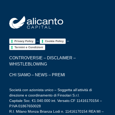
–
–
Privacy Policy
Cookie Policy
Termini e Condizioni
CONTROVERSIE
–
DISCLAIMER
–
WHISTLEBLOWING
CHI SIAMO
–
NEWS
–
PREMI
Società con azionista unico – Soggetta all’attività di
direzione e coordinamento di Finsolari S.r.l.
Capitale Soc. €1.040.000 int. Versato.CF 11416170154 –
P.IVA 01867650028
R.I. Milano Monza Brianza Lodi n. 11416170154 REA MI –