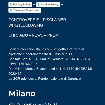
–
–
Privacy Policy
Cookie Policy
Termini e Condizioni
CONTROVERSIE
–
DISCLAIMER
–
WHISTLEBLOWING
CHI SIAMO
–
NEWS
–
PREMI
Società con azionista unico – Soggetta all’attività di
direzione e coordinamento di Finsolari S.r.l.
Capitale Soc. €1.040.000 int. Versato.CF 11416170154 –
P.IVA 01867650028
R.I. Milano Monza Brianza Lodi n. 11416170154 REA MI –
2022469
La SGR aderisce al Fondo nazionale di Garanzia
Milano
Via Agnello, 5 - 20121