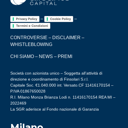
–
–
Privacy Policy
Cookie Policy
Termini e Condizioni
CONTROVERSIE
–
DISCLAIMER
–
WHISTLEBLOWING
CHI SIAMO
–
NEWS
–
PREMI
Società con azionista unico – Soggetta all’attività di
direzione e coordinamento di Finsolari S.r.l.
Capitale Soc. €1.040.000 int. Versato.CF 11416170154 –
P.IVA 01867650028
R.I. Milano Monza Brianza Lodi n. 11416170154 REA MI –
2022469
La SGR aderisce al Fondo nazionale di Garanzia
Milano