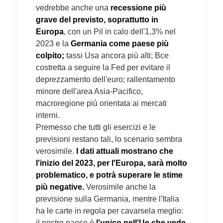
vedrebbe anche una
recessione più
grave del previsto, soprattutto in
Europa
, con un Pil in calo dell'1,3% nel
2023 e la
Germania come paese più
colpito;
tassi Usa ancora più alti; Bce
costretta a seguire la Fed per evitare il
deprezzamento dell'euro; rallentamento
minore dell'area Asia-Pacifico,
macroregione più orientata ai mercati
interni.
Premesso che tutti gli esercizi e le
previsioni restano tali, lo scenario sembra
verosimile.
I dati attuali mostrano che
l'inizio del 2023, per l'Europa, sarà molto
problematico, e potrà superare le stime
più negative.
Verosimile anche la
previsione sulla Germania, mentre l'Italia
ha le carte in regola per cavarsela meglio:
il nostro paese è
l'unico nell'Ue che vede