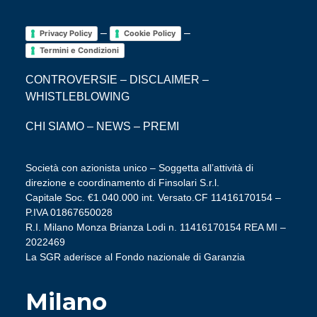
–
–
Privacy Policy
Cookie Policy
Termini e Condizioni
CONTROVERSIE
–
DISCLAIMER
–
WHISTLEBLOWING
CHI SIAMO
–
NEWS
–
PREMI
Società con azionista unico – Soggetta all’attività di
direzione e coordinamento di Finsolari S.r.l.
Capitale Soc. €1.040.000 int. Versato.CF 11416170154 –
P.IVA 01867650028
R.I. Milano Monza Brianza Lodi n. 11416170154 REA MI –
2022469
La SGR aderisce al Fondo nazionale di Garanzia
Milano