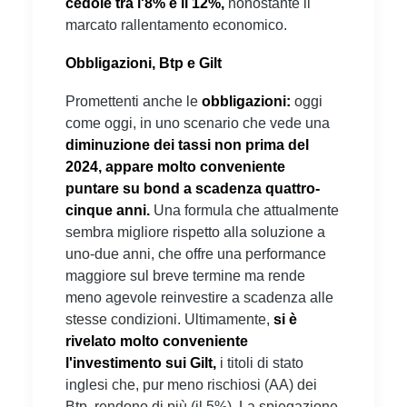
cedole tra l'8% e il 12%,
nonostante il
marcato rallentamento economico.
Obbligazioni, Btp e Gilt
Promettenti anche le
obbligazioni:
oggi
come oggi, in uno scenario che vede una
diminuzione dei tassi non prima del
2024, appare molto conveniente
puntare su bond a scadenza quattro-
cinque anni.
Una formula che attualmente
sembra migliore rispetto alla soluzione a
uno-due anni, che offre una performance
maggiore sul breve termine ma rende
meno agevole reinvestire a scadenza alle
stesse condizioni. Ultimamente,
si è
rivelato molto conveniente
l'investimento sui Gilt,
i titoli di stato
inglesi che, pur meno rischiosi (AA) dei
Btp, rendono di più (il 5%). La spiegazione