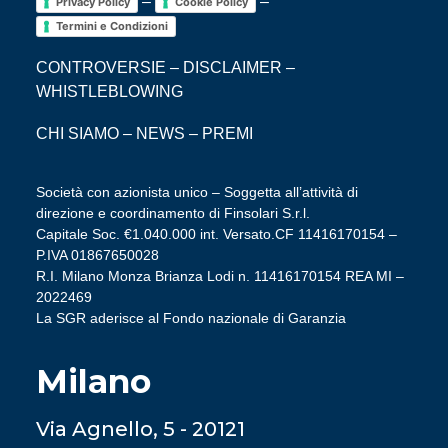
–
–
Privacy Policy
Cookie Policy
Termini e Condizioni
CONTROVERSIE
–
DISCLAIMER
–
WHISTLEBLOWING
CHI SIAMO
–
NEWS
–
PREMI
Società con azionista unico – Soggetta all’attività di
direzione e coordinamento di Finsolari S.r.l.
Capitale Soc. €1.040.000 int. Versato.CF 11416170154 –
P.IVA 01867650028
R.I. Milano Monza Brianza Lodi n. 11416170154 REA MI –
2022469
La SGR aderisce al Fondo nazionale di Garanzia
Milano
Via Agnello, 5 - 20121