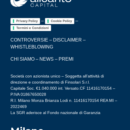
–
–
Privacy Policy
Cookie Policy
Termini e Condizioni
CONTROVERSIE
–
DISCLAIMER
–
WHISTLEBLOWING
CHI SIAMO
–
NEWS
–
PREMI
Società con azionista unico – Soggetta all’attività di
direzione e coordinamento di Finsolari S.r.l.
Capitale Soc. €1.040.000 int. Versato.CF 11416170154 –
P.IVA 01867650028
R.I. Milano Monza Brianza Lodi n. 11416170154 REA MI –
2022469
La SGR aderisce al Fondo nazionale di Garanzia