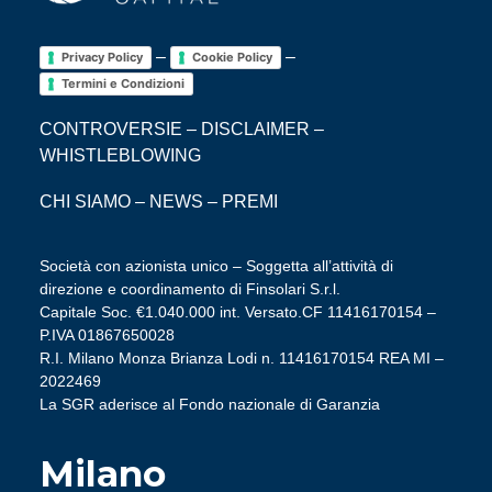
–
–
Privacy Policy
Cookie Policy
Termini e Condizioni
CONTROVERSIE
–
DISCLAIMER
–
WHISTLEBLOWING
CHI SIAMO
–
NEWS
–
PREMI
Società con azionista unico – Soggetta all’attività di
direzione e coordinamento di Finsolari S.r.l.
Capitale Soc. €1.040.000 int. Versato.CF 11416170154 –
P.IVA 01867650028
R.I. Milano Monza Brianza Lodi n. 11416170154 REA MI –
2022469
La SGR aderisce al Fondo nazionale di Garanzia
Milano