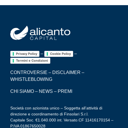
–
–
Privacy Policy
Cookie Policy
Termini e Condizioni
CONTROVERSIE
–
DISCLAIMER
–
WHISTLEBLOWING
CHI SIAMO
–
NEWS
–
PREMI
Società con azionista unico – Soggetta all’attività di
direzione e coordinamento di Finsolari S.r.l.
Capitale Soc. €1.040.000 int. Versato.CF 11416170154 –
P.IVA 01867650028