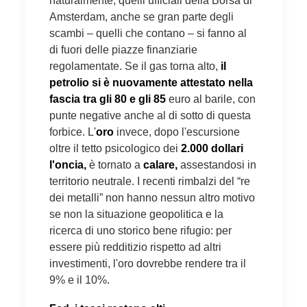
naturalmente, quelli ufficiali della Borsa di
Amsterdam, anche se gran parte degli
scambi – quelli che contano – si fanno al
di fuori delle piazze finanziarie
regolamentate. Se il gas torna alto,
il
petrolio si è nuovamente attestato nella
fascia tra gli 80 e gli 85
euro al barile, con
punte negative anche al di sotto di questa
forbice. L'
oro
invece, dopo l'escursione
oltre il tetto psicologico dei
2.000 dollari
l'oncia,
è tornato a
calare,
assestandosi in
territorio neutrale. I recenti rimbalzi del “re
dei metalli” non hanno nessun altro motivo
se non la situazione geopolitica e la
ricerca di uno storico bene rifugio: per
essere più redditizio rispetto ad altri
investimenti, l'oro dovrebbe rendere tra il
9% e il 10%.