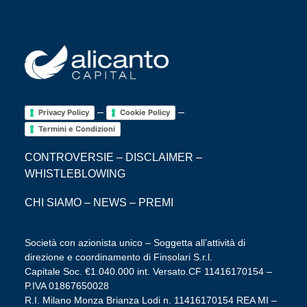
–
–
Privacy Policy
Cookie Policy
Termini e Condizioni
CONTROVERSIE
–
DISCLAIMER
–
WHISTLEBLOWING
CHI SIAMO
–
NEWS
–
PREMI
Società con azionista unico – Soggetta all’attività di
direzione e coordinamento di Finsolari S.r.l.
Capitale Soc. €1.040.000 int. Versato.CF 11416170154 –
P.IVA 01867650028
R.I. Milano Monza Brianza Lodi n. 11416170154 REA MI –