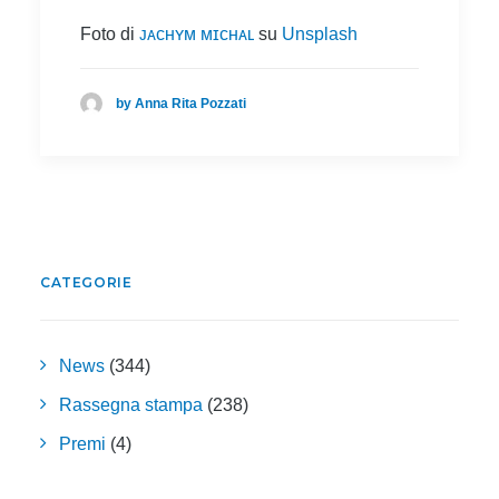
Foto di
ᴊᴀᴄʜʏᴍ ᴍɪᴄʜᴀʟ
su
Unsplash
by Anna Rita Pozzati
CATEGORIE
News
(344)
Rassegna stampa
(238)
Premi
(4)