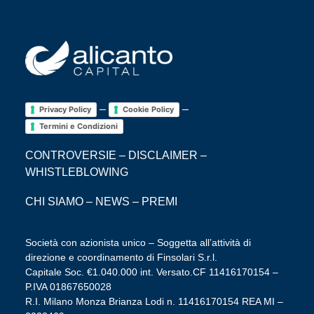
–
–
Privacy Policy
Cookie Policy
Termini e Condizioni
CONTROVERSIE
–
DISCLAIMER
–
WHISTLEBLOWING
CHI SIAMO
–
NEWS
–
PREMI
Società con azionista unico – Soggetta all’attività di
direzione e coordinamento di Finsolari S.r.l.
Capitale Soc. €1.040.000 int. Versato.CF 11416170154 –
P.IVA 01867650028
R.I. Milano Monza Brianza Lodi n. 11416170154 REA MI –