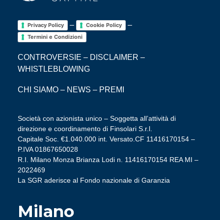
–
–
Privacy Policy
Cookie Policy
Termini e Condizioni
CONTROVERSIE
–
DISCLAIMER
–
WHISTLEBLOWING
CHI SIAMO
–
NEWS
–
PREMI
Società con azionista unico – Soggetta all’attività di
direzione e coordinamento di Finsolari S.r.l.
Capitale Soc. €1.040.000 int. Versato.CF 11416170154 –
P.IVA 01867650028
R.I. Milano Monza Brianza Lodi n. 11416170154 REA MI –
2022469
La SGR aderisce al Fondo nazionale di Garanzia
Milano