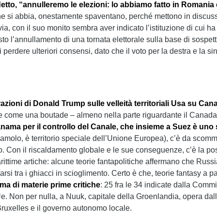
 detto, “annulleremo le elezioni: lo abbiamo fatto in Romania
ne si abbia, onestamente spaventano, perché mettono in discuss
a, con il suo monito sembra aver indicato l’istituzione di cui ha 
o l’annullamento di una tornata elettorale sulla base di sospett
di perdere ulteriori consensi, dato che il voto per la destra e la s
razioni di Donald Trump sulle velleità territoriali Usa su C
one come una boutade – almeno nella parte riguardante il Canad
nama per il controllo del Canale, che insieme a Suez è un
amolo, è territorio speciale dell’Unione Europea), c’è da scomme
o. Con il riscaldamento globale e le sue conseguenze, c’è la pos
ittime artiche: alcune teorie fantapolitiche affermano che Russi
arsi tra i ghiacci in scioglimento. Certo è che, teorie fantasy a p
lma di materie prime critiche
: 25 fra le 34 indicate dalla Co
 Ue. Non per nulla, a Nuuk, capitale della Groenlandia, opera da
Bruxelles e il governo autonomo locale.