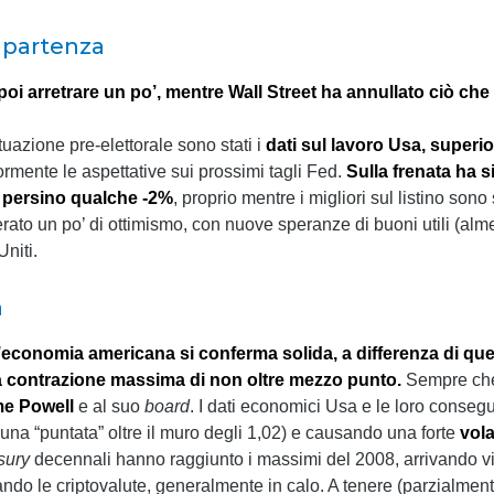
i partenza
oi arretrare un po’, mentre Wall Street ha annullato ciò che
ituazione pre-elettorale sono stati i
dati sul lavoro Usa, superior
rmente le aspettative sui prossimi tagli Fed.
Sulla frenata ha 
e persino qualche -2%
, proprio mentre i migliori sul listino sono st
erato un po’ di ottimismo, con nuove speranze di buoni utili (alme
Uniti.
a
’economia americana si conferma solida, a differenza di quell
na contrazione massima di non oltre mezzo punto.
Sempre che
e Powell
e al suo
board
. I dati economici Usa e le loro conse
una “puntata” oltre il muro degli 1,02) e causando una forte
vola
sury
decennali hanno raggiunto i massimi del 2008, arrivando vic
o le criptovalute, generalmente in calo. A tenere (parzialmente) 