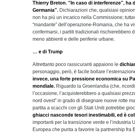
Thierry Breton. “In caso di interferenze”, ha
Germania”.
Dichiarazioni che, qualsiasi opinio
non ha più un incarico nella Commissione; tuttavi
“mandante” dell’operazione-Romania, che ha vist
confermarsi, i partiti tradizionali rischierebbero 
meno abbienti e delle periferie urbane.
… e di Trump
Altrettanto poco rassicuranti appaiono le
dichia
personaggio, però, è facile bollare l’esternazi
invece, una forte pressione economica su Pa
mondiale.
Riguardo la Groenlandia (che, ricordi
l’occasione, l’acquisterebbero a qualsiasi prezz
nord ovest” in grado di disegnare nuove rotte mar
partita a scacchi con gli Stati Uniti potrebbe gioc
ghiacci nasconde tesori inestimabili, ed è co
importanti per la transizione verde e l’industria
Europea che punta a favorire la partnership fra 