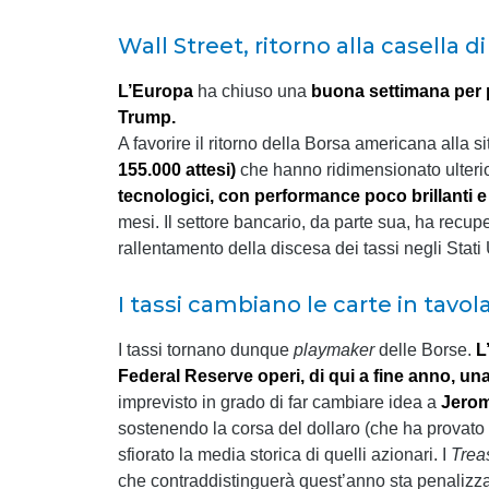
Wall Street, ritorno alla casella d
L’Europa
ha chiuso una
buona settimana per p
Trump.
A favorire il ritorno della Borsa americana alla s
155.000 attesi)
che hanno ridimensionato ulterio
tecnologici, con performance poco brillanti 
mesi. Il settore bancario, da parte sua, ha recup
rallentamento della discesa dei tassi negli Stati 
I tassi cambiano le carte in tavol
I tassi tornano dunque
playmaker
delle Borse.
L
Federal Reserve operi, di qui a fine anno, u
imprevisto in grado di far cambiare idea a
Jerom
sostenendo la corsa del dollaro (che ha provato 
sfiorato la media storica di quelli azionari. I
Trea
che contraddistinguerà quest’anno sta penalizzand