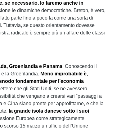
 e, se necessario, lo faremo anche in
ione le dinamiche democratiche. Breton, è vero,
fatto parte fino a poco fa come una sorta di
i. Tuttavia, se questo orientamento dovesse
inistra radicale è sempre più un affare delle classi
anada, Groenlandia e Panama
. Conoscendo il
a e la Groenlandia.
Meno improbabile è,
o snodo fondamentale per l’economia
ttere che gli Stati Uniti, se ne avessero
sibilità che vengano a crearsi vari “passaggi a
a e Cina siano pronte per approfittarne, e che la
arte,
la grande isola danese sotto i suoi
mmissione Europea come strategicamente
llo scorso 15 marzo un ufficio dell’Unione