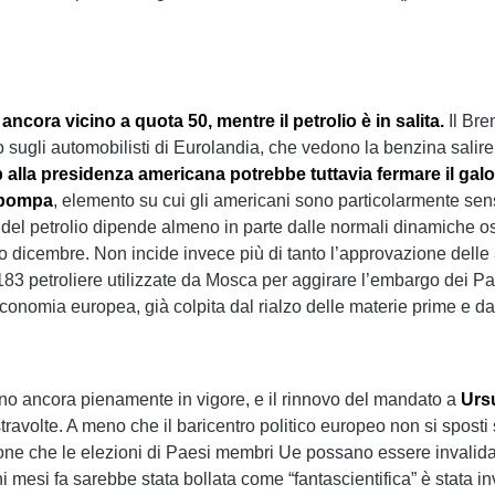
è ancora vicino a quota 50, mentre il petrolio è in salita.
Il Bre
tutto sugli automobilisti di Eurolandia, che vedono la benzina sali
alla presidenza americana potrebbe tuttavia fermare il gal
a pompa
, elemento su cui gli americani sono particolarmente sensib
zo del petrolio dipende almeno in parte dalle normali dinamiche os
o dicembre. Non incide invece più di tanto l’approvazione delle
183 petroliere utilizzate da Mosca per aggirare l’embargo dei Pa
nomia europea, già colpita dal rialzo delle materie prime e dalla
sono ancora pienamente in vigore, e il rinnovo del mandato a
Urs
avolte. A meno che il baricentro politico europeo non si sposti 
ne che le elezioni di Paesi membri Ue possano essere invalidate
hi mesi fa sarebbe stata bollata come “fantascientifica” è stata 