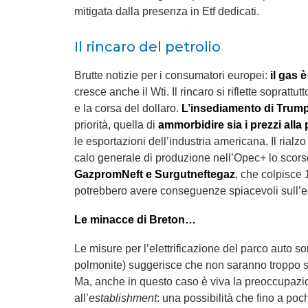
mitigata dalla presenza in Etf dedicati.
Il rincaro del petrolio
Brutte notizie per i consumatori europei:
il gas 
cresce anche il Wti. Il rincaro si riflette soprat
e la corsa del dollaro.
L’insediamento di Trump 
priorità, quella di
ammorbidire sia i prezzi all
le esportazioni dell’industria americana. Il rial
calo generale di produzione nell’Opec+ lo scors
GazpromNeft e Surgutneftegaz
, che colpisce 
potrebbero avere conseguenze spiacevoli sull’eco
Le minacce di Breton…
Le misure per l’elettrificazione del parco auto 
polmonite) suggerisce che non saranno troppo str
Ma, anche in questo caso è viva la preoccupazio
all’
establishment
: una possibilità che fino a poc