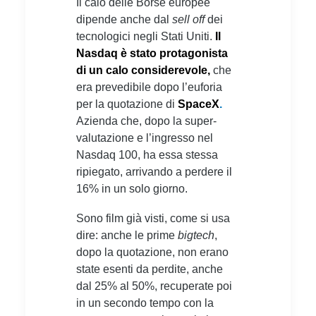
Il calo delle Borse europee
dipende anche dal
sell off
dei
tecnologici negli Stati Uniti.
Il
Nasdaq è stato protagonista
di un calo considerevole,
che
era prevedibile dopo l’euforia
per la quotazione di
SpaceX
.
Azienda che, dopo la super-
valutazione e l’ingresso nel
Nasdaq 100, ha essa stessa
ripiegato, arrivando a perdere il
16% in un solo giorno.
Sono film già visti, come si usa
dire: anche le prime
bigtech
,
dopo la quotazione, non erano
state esenti da perdite, anche
dal 25% al 50%, recuperate poi
in un secondo tempo con la